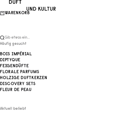
Zum Inhalt springen
Duft und Kultur
WARENKORB
Gib etwas ein...
Häufig gesucht
BOIS IMPÉRIAL
DIPTYQUE
FEIGENDÜFTE
FLORALE PARFUMS
HOLZIGE DUFTKERZEN
DISCOVERY SETS
FLEUR DE PEAU
Aktuell beliebt