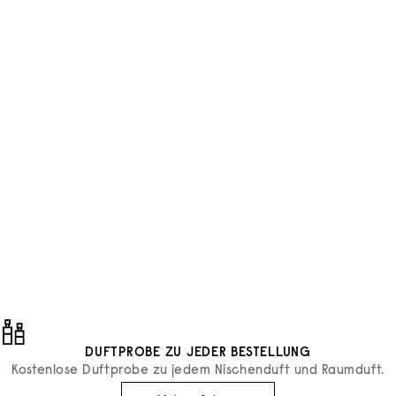
Esteban
DIFFUSOR LÉGENDES D’ORI
AMBRE
ANGEBOT
€25,50
DUFTPROBE ZU JEDER BESTELLUNG
Kostenlose Duftprobe zu jedem Nischenduft und Raumduft.