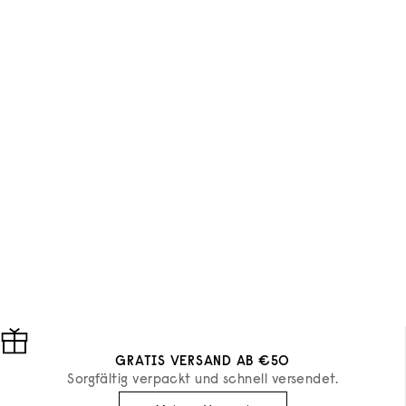
Geodesis
Esteban
DIFFUSOR AMBER SOUTHERN
SEAS
DIFFUSOR 
ANGEBOT
ANGEBOT
€45
€25,50
GRATIS VERSAND AB €50
Sorgfältig verpackt und schnell versendet.