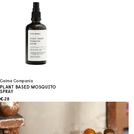
Calma Compania
PLANT BASED MOSQUITO
SPRAY
ANGEBOT
€28