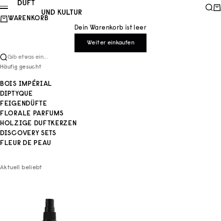
Zum Inhalt springen
Duft und Kultur
Such
Wa
Menü
WARENKORB
Dein Warenkorb ist leer
Weiter einkaufen
Gib etwas ein...
Häufig gesucht
BOIS IMPÉRIAL
DIPTYQUE
FEIGENDÜFTE
FLORALE PARFUMS
HOLZIGE DUFTKERZEN
DISCOVERY SETS
FLEUR DE PEAU
Aktuell beliebt