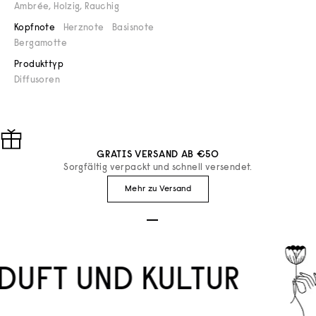
Ambrée
,
Holzig
,
Rauchig
Kopfnote
Herznote
Basisnote
Bergamotte
Produkttyp
Diffusoren
GRATIS VERSAND AB €50
Sorgfältig verpackt und schnell versendet.
Mehr zu Versand
Gehe zu Element 1
Gehe zu Element 2
Gehe zu Element 3
DUFT UND KULTUR