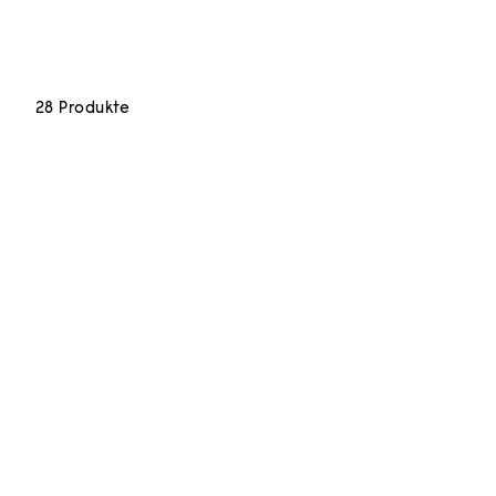
28 Produkte
Pariser Parfums wie Bücher – jedes ein Kapitel einer
Duftbibliothek.