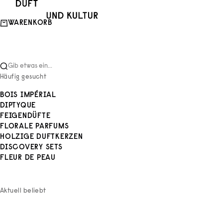
Zum Inhalt springen
Duft und Kultur
WARENKORB
Gib etwas ein...
Häufig gesucht
BOIS IMPÉRIAL
DIPTYQUE
FEIGENDÜFTE
FLORALE PARFUMS
HOLZIGE DUFTKERZEN
DISCOVERY SETS
FLEUR DE PEAU
Aktuell beliebt