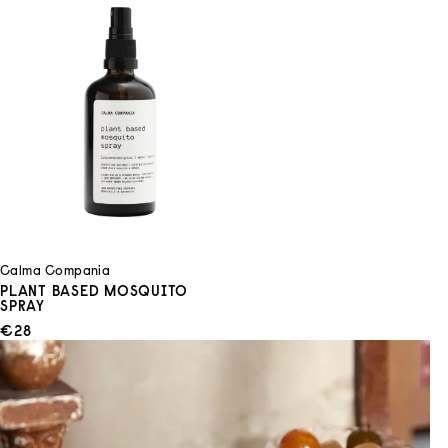
Calma Compania
PLANT BASED MOSQUITO
SPRAY
ANGEBOT
€28