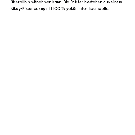
überallhin mitnehmen kann. Die Polster bestehen aus einem
Kikoy-Kissenbezug mit 100 % gekämmter Baumwolle.
In den Warenkorb
In den Warenkorb
Simone et George
Simone et George
AUFBLASBARES KISSEN
AUFBLASBARES KISSEN
MARTIN
MACOUBA
ANGEBOT
ANGEBOT
€18
€18