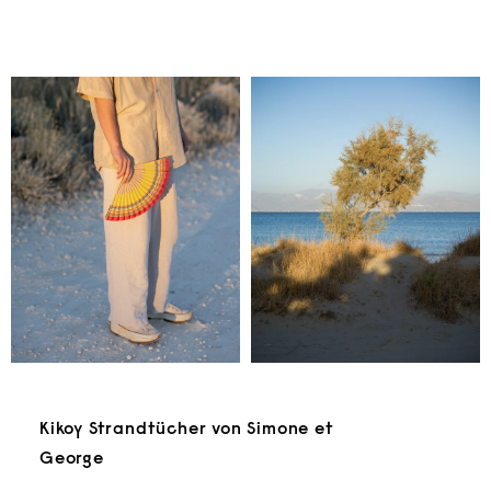
ANGEBOT
ANGEBOT
€14
€14
Kikoy Strandtücher von Simone et
George