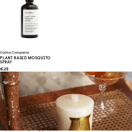
Calma Compania
PLANT BASED MOSQUITO
SPRAY
ANGEBOT
€28