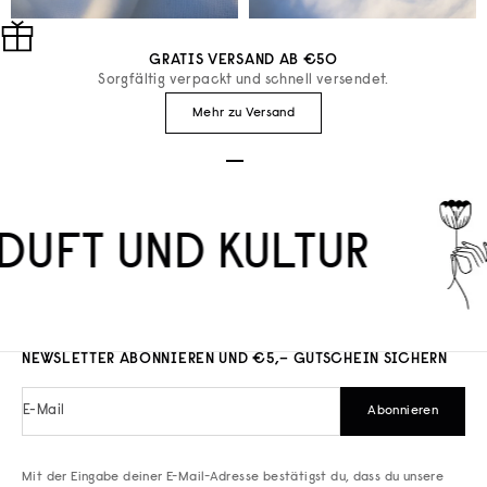
GRATIS VERSAND AB €50
Sorgfältig verpackt und schnell versendet.
Mehr zu Versand
Gehe zu Element 1
Gehe zu Element 2
Gehe zu Element 3
DUFT UND KULTUR
NEWSLETTER ABONNIEREN UND €5,– GUTSCHEIN SICHERN
E-Mail
Abonnieren
Mit der Eingabe deiner E-Mail-Adresse bestätigst du, dass du unsere