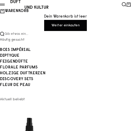
Zum Inhalt springen
Duft und Kultur
Such
Wa
Menü
WARENKORB
Dein Warenkorb ist leer
Weiter einkaufen
Gib etwas ein...
Häufig gesucht
BOIS IMPÉRIAL
DIPTYQUE
FEIGENDÜFTE
FLORALE PARFUMS
HOLZIGE DUFTKERZEN
DISCOVERY SETS
FLEUR DE PEAU
Aktuell beliebt