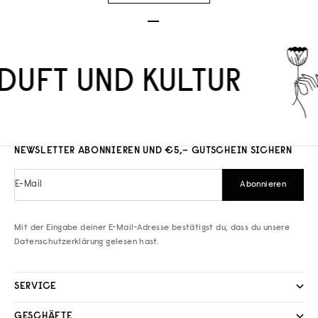
Gehe zu Element 1
Gehe zu Element 2
Gehe zu Element 3
DUFT UND KULTUR
NEWSLETTER ABONNIEREN UND €5,– GUTSCHEIN SICHERN
E-Mail
Abonnieren
Mit der Eingabe deiner E-Mail-Adresse bestätigst du, dass du unsere
Datenschutzerklärung
gelesen hast.
SERVICE
GESCHÄFTE