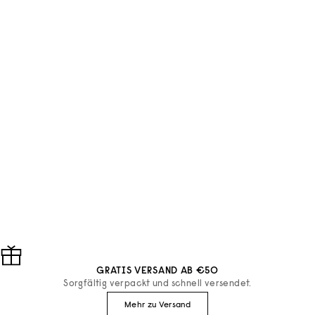
AUSVERKAUFT
AUSVERKAUFT
Saltrain
Saltrain
ZAHNPASTA PINK ROSE
ZAHNPASTA BLUE GRAY
CITRON
SALT
ANGEBOT
ANGEBOT
€7
€7
GRATIS VERSAND AB €50
Sorgfältig verpackt und schnell versendet.
Mehr zu Versand