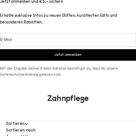
Jetzt anmelden und €5,– sichern
Erhalte exklusive Infos zu neuen Düften, kuratierten Edits und
besonderen Rabatten.
E-Mail
Jetzt anmelden
Mit der Eingabe deiner E-Mail-Adresse bestätigst du, dass du unsere
Datenschutzerklärung
gelesen hast.
Zahnpflege
Sortieren
Sortieren nach