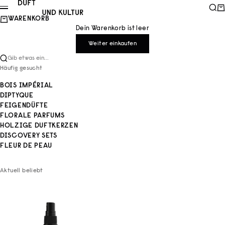
Zum Inhalt springen
Duft und Kultur
Such
Wa
Menü
WARENKORB
Dein Warenkorb ist leer
Weiter einkaufen
Gib etwas ein...
Häufig gesucht
BOIS IMPÉRIAL
DIPTYQUE
FEIGENDÜFTE
FLORALE PARFUMS
HOLZIGE DUFTKERZEN
DISCOVERY SETS
FLEUR DE PEAU
Aktuell beliebt