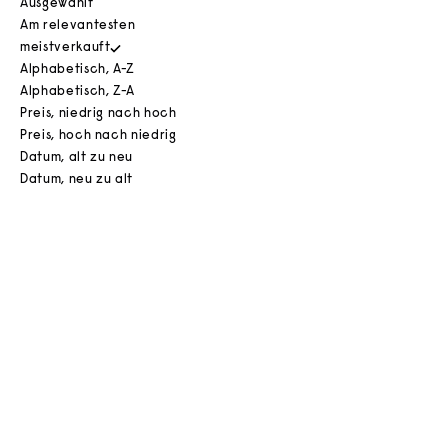
Ausgewählt
Am relevantesten
meistverkauft
Alphabetisch, A-Z
Alphabetisch, Z-A
Preis, niedrig nach hoch
Preis, hoch nach niedrig
Datum, alt zu neu
Datum, neu zu alt
Optionen auswählen
Optionen auswählen
TEAM PICK