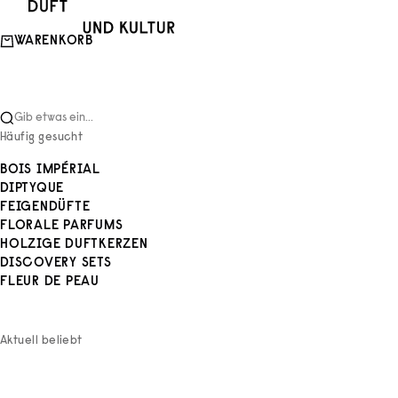
Zum Inhalt springen
Duft und Kultur
WARENKORB
Gib etwas ein...
Häufig gesucht
BOIS IMPÉRIAL
DIPTYQUE
FEIGENDÜFTE
FLORALE PARFUMS
HOLZIGE DUFTKERZEN
DISCOVERY SETS
FLEUR DE PEAU
Aktuell beliebt