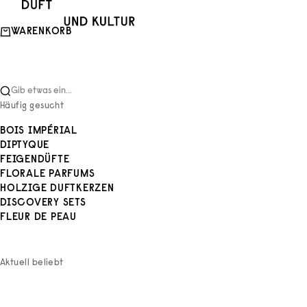
Zum Inhalt springen
Duft und Kultur
WARENKORB
Gib etwas ein...
Häufig gesucht
BOIS IMPÉRIAL
DIPTYQUE
FEIGENDÜFTE
FLORALE PARFUMS
HOLZIGE DUFTKERZEN
DISCOVERY SETS
FLEUR DE PEAU
Aktuell beliebt