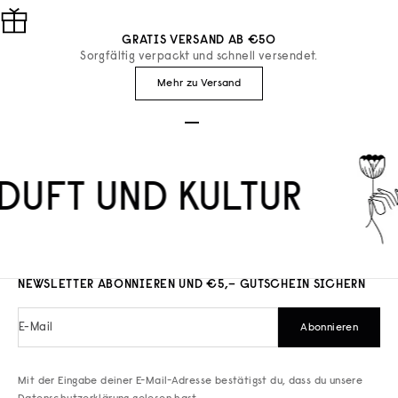
GRATIS VERSAND AB €50
Sorgfältig verpackt und schnell versendet.
Mehr zu Versand
Gehe zu Element 1
Gehe zu Element 2
Gehe zu Element 3
DUFT UND KULTUR
NEWSLETTER ABONNIEREN UND €5,– GUTSCHEIN SICHERN
E-Mail
Abonnieren
Mit der Eingabe deiner E-Mail-Adresse bestätigst du, dass du unsere