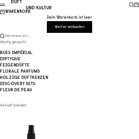
Zum Inhalt springen
Duft und Kultur
Such
Wa
Menü
WARENKORB
Dein Warenkorb ist leer
Weiter einkaufen
Gib etwas ein...
Häufig gesucht
BOIS IMPÉRIAL
DIPTYQUE
FEIGENDÜFTE
FLORALE PARFUMS
HOLZIGE DUFTKERZEN
DISCOVERY SETS
FLEUR DE PEAU
Aktuell beliebt