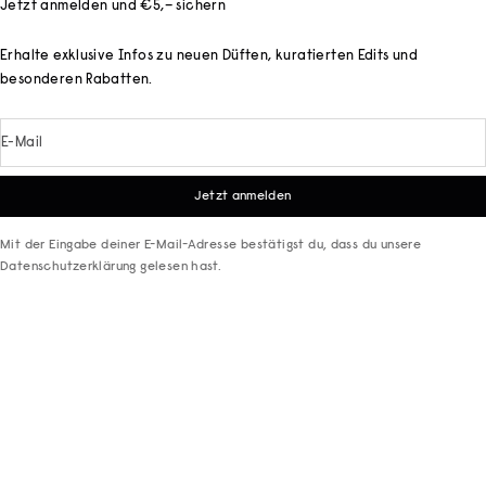
Jetzt anmelden und €5,– sichern
Erhalte exklusive Infos zu neuen Düften, kuratierten Edits und
besonderen Rabatten.
E-Mail
Jetzt anmelden
Mit der Eingabe deiner E-Mail-Adresse bestätigst du, dass du unsere
Datenschutzerklärung
gelesen hast.