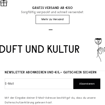
GRATIS VERSAND AB €50
Sorgfältig verpackt und schnell versendet.
Mehr zu Versand
Gehe zu Element 1
Gehe zu Element 2
Gehe zu Element 3
DUFT UND KULTUR
NEWSLETTER ABONNIEREN UND €5,– GUTSCHEIN SICHERN
E-Mail
Abonnieren
Mit der Eingabe deiner E-Mail-Adresse bestätigst du, dass du unsere
Datenschutzerklärung
gelesen hast.