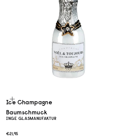
Bild vergrößern
Ice Champagne
Baumschmuck
INGE GLASMANUFAKTUR
Angebot
€21,95