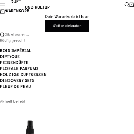
Zum Inhalt springen
Duft und Kultur
Such
Wa
Menü
WARENKORB
Dein Warenkorb ist leer
Weiter einkaufen
Gib etwas ein...
Häufig gesucht
BOIS IMPÉRIAL
DIPTYQUE
FEIGENDÜFTE
FLORALE PARFUMS
HOLZIGE DUFTKERZEN
DISCOVERY SETS
FLEUR DE PEAU
Aktuell beliebt