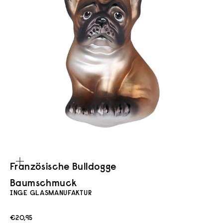
Bild vergrößern
Französische Bulldogge
Baumschmuck
INGE GLASMANUFAKTUR
Angebot
€20,95