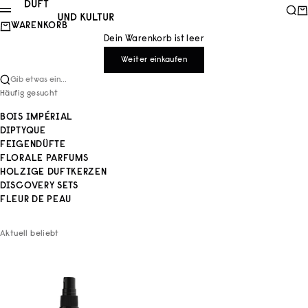
Zum Inhalt springen
Duft und Kultur
Such
Wa
Menü
WARENKORB
Dein Warenkorb ist leer
Weiter einkaufen
Gib etwas ein...
Häufig gesucht
BOIS IMPÉRIAL
DIPTYQUE
FEIGENDÜFTE
FLORALE PARFUMS
HOLZIGE DUFTKERZEN
DISCOVERY SETS
FLEUR DE PEAU
Aktuell beliebt