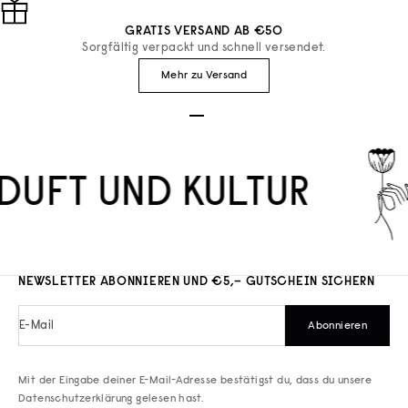
GRATIS VERSAND AB €50
Sorgfältig verpackt und schnell versendet.
Mehr zu Versand
Gehe zu Element 1
Gehe zu Element 2
Gehe zu Element 3
DUFT UND KULTUR
NEWSLETTER ABONNIEREN UND €5,– GUTSCHEIN SICHERN
E-Mail
Abonnieren
Mit der Eingabe deiner E-Mail-Adresse bestätigst du, dass du unsere
Datenschutzerklärung
gelesen hast.