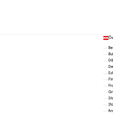
Ös
Be
Bu
Dä
De
Es
Fi
Fr
Gr
Ir
It
Kr