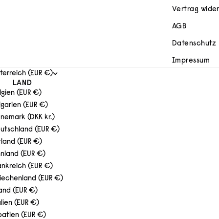
Vertrag wide
AGB
Datenschutz
Impressum
terreich (EUR €)
LAND
lgien (EUR €)
lgarien (EUR €)
nemark (DKK kr.)
utschland (EUR €)
tland (EUR €)
nnland (EUR €)
ankreich (EUR €)
iechenland (EUR €)
land (EUR €)
alien (EUR €)
oatien (EUR €)