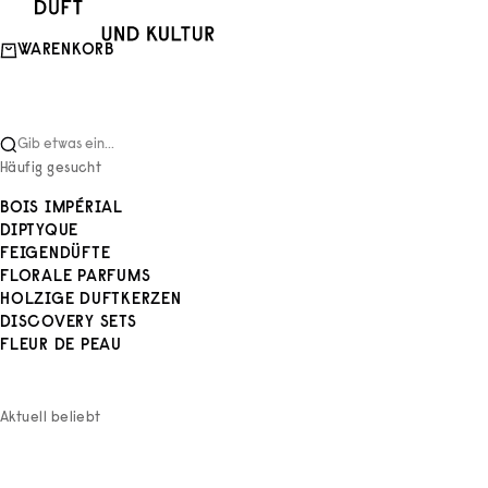
Zum Inhalt springen
Duft und Kultur
WARENKORB
Gib etwas ein...
Häufig gesucht
BOIS IMPÉRIAL
DIPTYQUE
FEIGENDÜFTE
FLORALE PARFUMS
HOLZIGE DUFTKERZEN
DISCOVERY SETS
FLEUR DE PEAU
Aktuell beliebt