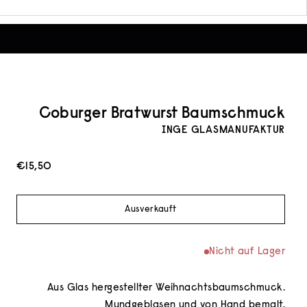
Coburger Bratwurst Baumschmuck
INGE GLASMANUFAKTUR
Angebot
€15,50
Ausverkauft
Nicht auf Lager
Aus Glas hergestellter Weihnachtsbaumschmuck.
Mundgeblasen und von Hand bemalt.