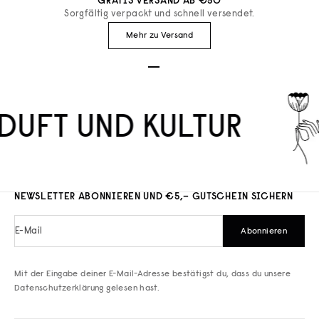
GRATIS VERSAND AB €50
Sorgfältig verpackt und schnell versendet.
Mehr zu Versand
Gehe zu Element 1
Gehe zu Element 2
Gehe zu Element 3
DUFT UND KULTUR
NEWSLETTER ABONNIEREN UND €5,– GUTSCHEIN SICHERN
E-Mail
Abonnieren
Mit der Eingabe deiner E-Mail-Adresse bestätigst du, dass du unsere
Datenschutzerklärung
gelesen hast.