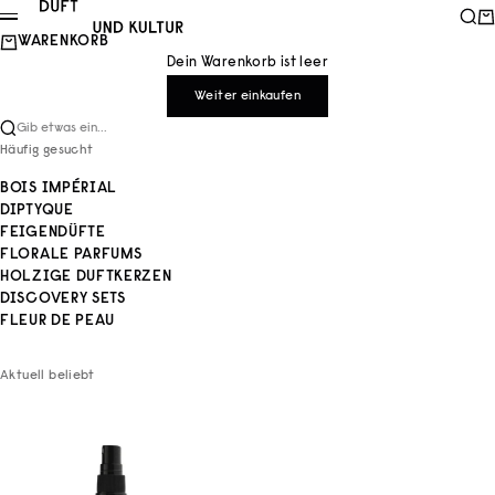
Zum Inhalt springen
Duft und Kultur
Such
Wa
Menü
WARENKORB
Dein Warenkorb ist leer
Weiter einkaufen
Gib etwas ein...
Häufig gesucht
BOIS IMPÉRIAL
DIPTYQUE
FEIGENDÜFTE
FLORALE PARFUMS
HOLZIGE DUFTKERZEN
DISCOVERY SETS
FLEUR DE PEAU
Aktuell beliebt