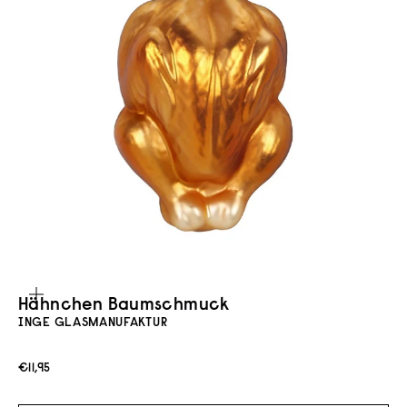
Bild vergrößern
Hähnchen Baumschmuck
INGE GLASMANUFAKTUR
Angebot
€11,95