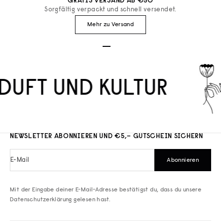
GRATIS VERSAND AB €50
Sorgfältig verpackt und schnell versendet.
Mehr zu Versand
Gehe zu Element 1
Gehe zu Element 2
Gehe zu Element 3
DUFT UND KULTUR
NEWSLETTER ABONNIEREN UND €5,– GUTSCHEIN SICHERN
E-Mail
Abonnieren
Mit der Eingabe deiner E-Mail-Adresse bestätigst du, dass du unsere
Datenschutzerklärung
gelesen hast.