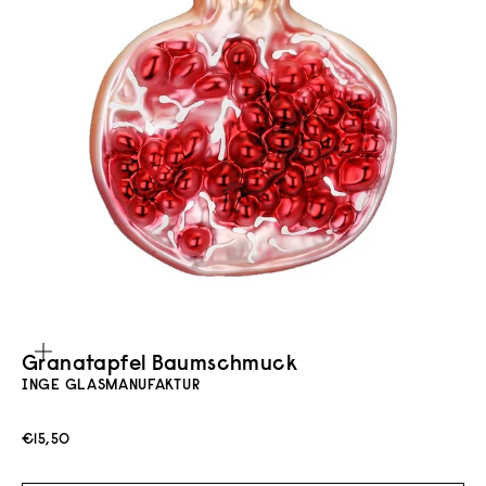
Bild vergrößern
Granatapfel Baumschmuck
INGE GLASMANUFAKTUR
Angebot
€15,50