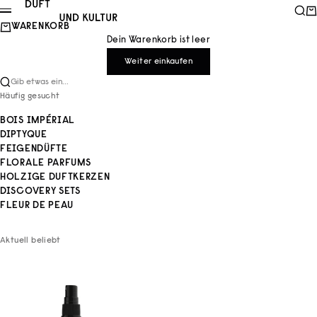
Zum Inhalt springen
Duft und Kultur
Such
Wa
Menü
WARENKORB
Dein Warenkorb ist leer
Weiter einkaufen
Gib etwas ein...
Häufig gesucht
BOIS IMPÉRIAL
DIPTYQUE
FEIGENDÜFTE
FLORALE PARFUMS
HOLZIGE DUFTKERZEN
DISCOVERY SETS
FLEUR DE PEAU
Aktuell beliebt