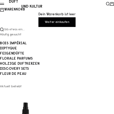
Zum Inhalt springen
Duft und Kultur
Such
Wa
Menü
WARENKORB
Dein Warenkorb ist leer
Weiter einkaufen
Gib etwas ein...
Häufig gesucht
BOIS IMPÉRIAL
DIPTYQUE
FEIGENDÜFTE
FLORALE PARFUMS
HOLZIGE DUFTKERZEN
DISCOVERY SETS
FLEUR DE PEAU
Aktuell beliebt