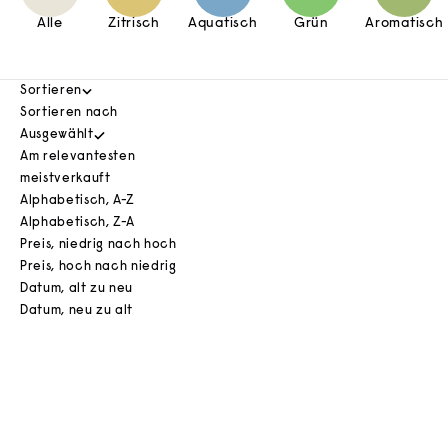
Alle
Zitrisch
Aquatisch
Grün
Aromatisch
Sortieren
Sortieren nach
Ausgewählt
Am relevantesten
meistverkauft
Alphabetisch, A-Z
Alphabetisch, Z-A
Preis, niedrig nach hoch
Preis, hoch nach niedrig
Datum, alt zu neu
Datum, neu zu alt
In den Warenkorb
BESTSELLER
BESTSELLER
AUSVERKAUFT