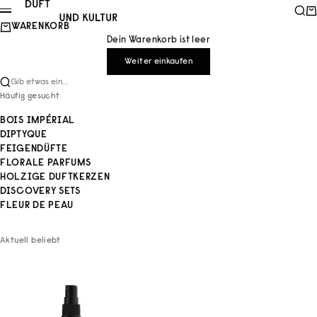
Zum Inhalt springen
Duft und Kultur
Such
Wa
Menü
WARENKORB
Dein Warenkorb ist leer
Weiter einkaufen
Gib etwas ein...
Häufig gesucht
BOIS IMPÉRIAL
DIPTYQUE
FEIGENDÜFTE
FLORALE PARFUMS
HOLZIGE DUFTKERZEN
DISCOVERY SETS
FLEUR DE PEAU
Aktuell beliebt