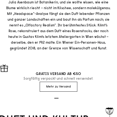
Julia Asenbaum ist Botanikerin, und sie wollte wissen, wie eine
Blume wirklich riecht – nicht im Klischee, sondern molekülgenau.
Mit „Headspace"-Analyse fängt sie den Duft lebender Pflanzen
und ganzer Landschaften ein und baut ihn als Parfum nach; sie
nennt es „Olfactory Realism". Ihr berühmtestes Stück: Klimt’s
Rose, rekonstruiert aus dem Duft eines Rosenstocks, der noch
heute in Gustav Klimts letztem Ateliergarten in Wien wächst –
derselbe, den er 1912 malte. Ein Wiener Ein-Personen-Haus,
gegründet 2018, an der Grenze von Wissenschaft und Kunst.
GRATIS VERSAND AB €50
Sorgfältig verpackt und schnell versendet.
Mehr zu Versand
Gehe zu Element 1
Gehe zu Element 2
Gehe zu Element 3