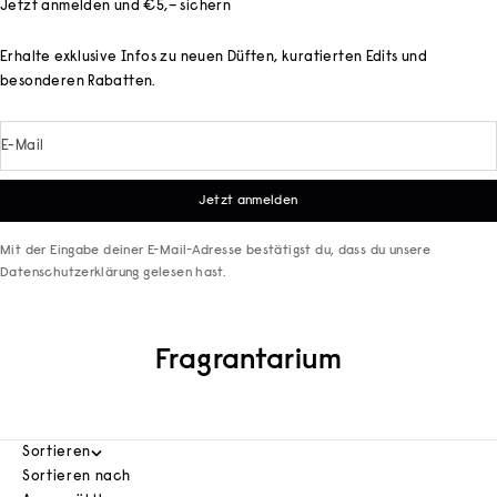
Jetzt anmelden und €5,– sichern
Erhalte exklusive Infos zu neuen Düften, kuratierten Edits und
besonderen Rabatten.
E-Mail
Jetzt anmelden
Mit der Eingabe deiner E-Mail-Adresse bestätigst du, dass du unsere
Datenschutzerklärung
gelesen hast.
Fragrantarium
Sortieren
Sortieren nach