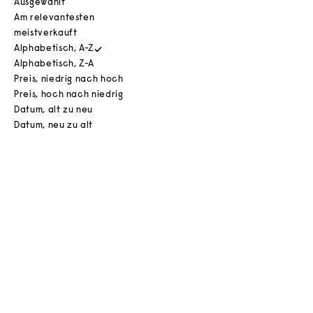
Ausgewählt
Am relevantesten
meistverkauft
Alphabetisch, A-Z
Alphabetisch, Z-A
Preis, niedrig nach hoch
Preis, hoch nach niedrig
Datum, alt zu neu
Datum, neu zu alt
Wiener Düfte aus dem Labor der Natur – der echte
Geruch lebender Pflanzen, rekonstruiert.
In den Warenkorb
In den Warenkorb