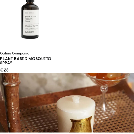
Calma Compania
PLANT BASED MOSQUITO
SPRAY
ANGEBOT
€28