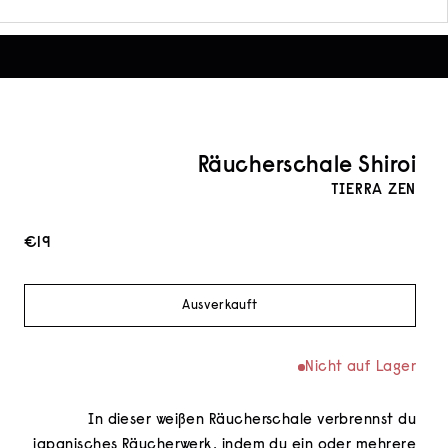
Räucher­schale Shiroi
TIERRA ZEN
Angebot
€19
Ausverkauft
Nicht auf Lager
In dieser weißen Räucherschale verbrennst du
japanisches Räucherwerk, indem du ein oder mehrere