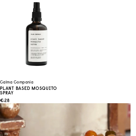
Calma Compania
PLANT BASED MOSQUITO
SPRAY
ANGEBOT
€28