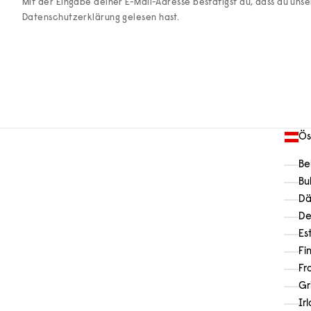
Mit der Eingabe deiner E-Mail-Adresse bestätigst du, dass du uns
Datenschutzerklärung
gelesen hast.
Ös
Be
Bu
Dä
De
Es
Fi
Fr
Gr
Ir