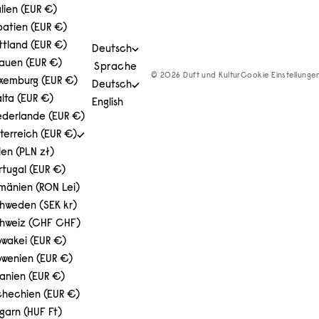
alien (EUR €)
oatien (EUR €)
ttland (EUR €)
Deutsch
tauen (EUR €)
Sprache
© 2026 Duft und Kultur
Cookie Einstellunge
xemburg (EUR €)
Deutsch
lta (EUR €)
English
ederlande (EUR €)
terreich (EUR €)
len (PLN zł)
rtugal (EUR €)
mänien (RON Lei)
hweden (SEK kr)
hweiz (CHF CHF)
owakei (EUR €)
owenien (EUR €)
anien (EUR €)
chechien (EUR €)
garn (HUF Ft)