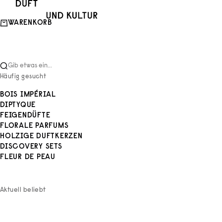
Zum Inhalt springen
Duft und Kultur
WARENKORB
Gib etwas ein...
Häufig gesucht
BOIS IMPÉRIAL
DIPTYQUE
FEIGENDÜFTE
FLORALE PARFUMS
HOLZIGE DUFTKERZEN
DISCOVERY SETS
FLEUR DE PEAU
Aktuell beliebt