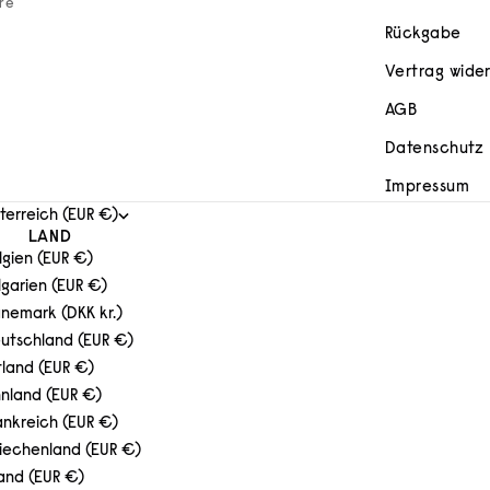
ere
Rückgabe
Vertrag wide
AGB
Datenschutz
Impressum
terreich (EUR €)
LAND
lgien (EUR €)
lgarien (EUR €)
nemark (DKK kr.)
utschland (EUR €)
tland (EUR €)
nnland (EUR €)
ankreich (EUR €)
iechenland (EUR €)
land (EUR €)