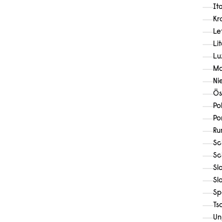
It
Kr
Le
Li
Lu
Ma
Ni
Ös
Po
Po
Ru
Sc
Sc
Sl
Sl
Sp
Ts
Un