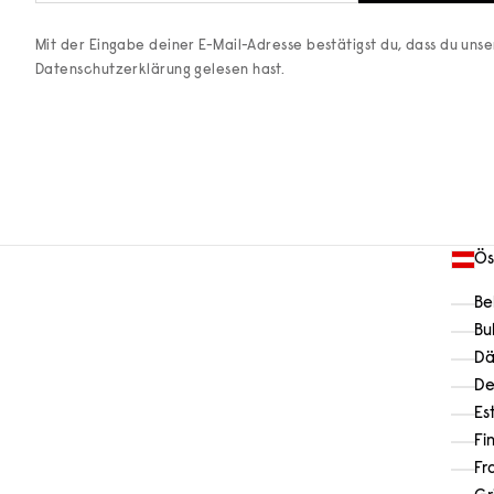
Mit der Eingabe deiner E-Mail-Adresse bestätigst du, dass du uns
Datenschutzerklärung
gelesen hast.
Ös
Be
Bu
Dä
De
Es
Fi
Fr