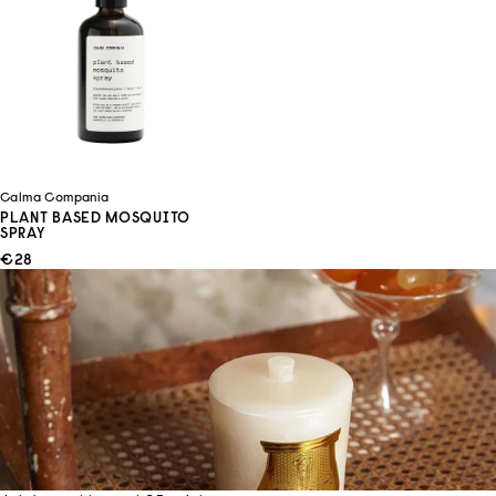
Calma Compania
PLANT BASED MOSQUITO
SPRAY
ANGEBOT
€28