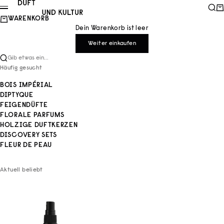
Zum Inhalt springen
Duft und Kultur
Such
Wa
Menü
WARENKORB
Dein Warenkorb ist leer
Weiter einkaufen
Gib etwas ein...
Häufig gesucht
BOIS IMPÉRIAL
DIPTYQUE
FEIGENDÜFTE
FLORALE PARFUMS
HOLZIGE DUFTKERZEN
DISCOVERY SETS
FLEUR DE PEAU
Aktuell beliebt