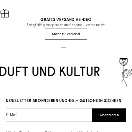
GRATIS VERSAND AB €50
Sorgfältig verpackt und schnell versendet.
Mehr zu Versand
Gehe zu Element 1
Gehe zu Element 2
Gehe zu Element 3
DUFT UND KULTUR
NEWSLETTER ABONNIEREN UND €5,– GUTSCHEIN SICHERN
E-Mail
Abonnieren