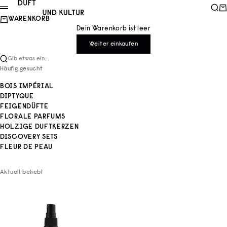
Zum Inhalt springen
Duft und Kultur
Such
Wa
Menü
WARENKORB
Dein Warenkorb ist leer
Weiter einkaufen
Gib etwas ein...
Häufig gesucht
BOIS IMPÉRIAL
DIPTYQUE
FEIGENDÜFTE
FLORALE PARFUMS
HOLZIGE DUFTKERZEN
DISCOVERY SETS
FLEUR DE PEAU
Aktuell beliebt