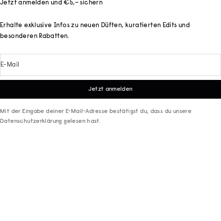
Jetzt anmelden und €5,– sichern
Erhalte exklusive Infos zu neuen Düften, kuratierten Edits und
besonderen Rabatten.
E-Mail
Jetzt anmelden
Mit der Eingabe deiner E-Mail-Adresse bestätigst du, dass du unsere
Datenschutzerklärung
gelesen hast.