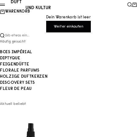
Zum Inhalt springen
Duft und Kultur
Such
Wa
Menü
WARENKORB
Dein Warenkorb ist leer
Weiter einkaufen
Gib etwas ein...
Häufig gesucht
BOIS IMPÉRIAL
DIPTYQUE
FEIGENDÜFTE
FLORALE PARFUMS
HOLZIGE DUFTKERZEN
DISCOVERY SETS
FLEUR DE PEAU
Aktuell beliebt