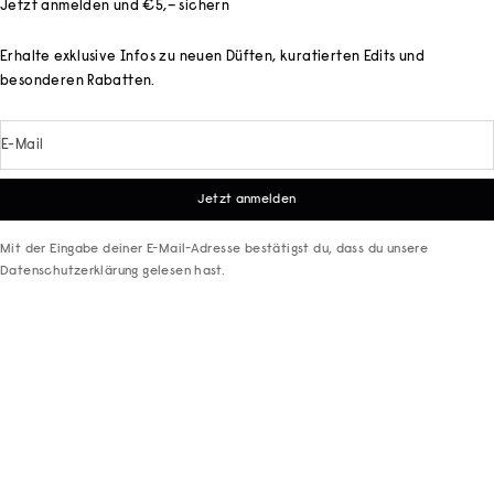
Jetzt anmelden und €5,– sichern
Erhalte exklusive Infos zu neuen Düften, kuratierten Edits und
besonderen Rabatten.
E-Mail
Jetzt anmelden
Mit der Eingabe deiner E-Mail-Adresse bestätigst du, dass du unsere
Datenschutzerklärung
gelesen hast.