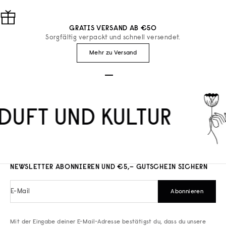
GRATIS VERSAND AB €50
Sorgfältig verpackt und schnell versendet.
Mehr zu Versand
Gehe zu Element 1
Gehe zu Element 2
Gehe zu Element 3
DUFT UND KULTUR
NEWSLETTER ABONNIEREN UND €5,– GUTSCHEIN SICHERN
E-Mail
Abonnieren
Mit der Eingabe deiner E-Mail-Adresse bestätigst du, dass du unsere