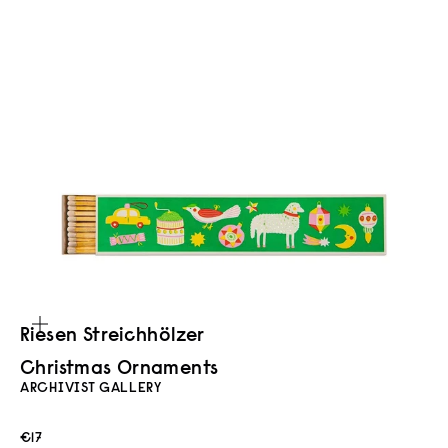
Bild vergrößern
Riesen Streich­hölzer
Christmas Ornaments
ARCHIVIST GALLERY
Angebot
€17