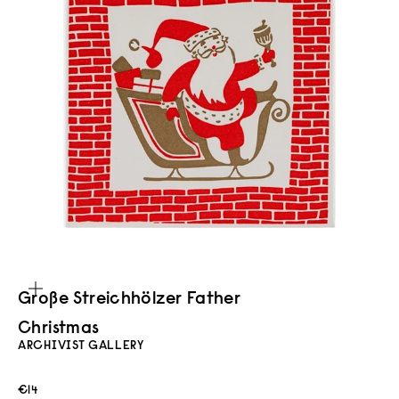
Bild vergrößern
Große Streich­hölzer Father
Christmas
ARCHIVIST GALLERY
Angebot
€14