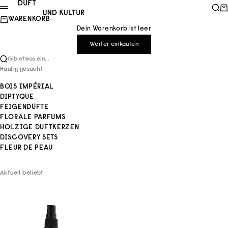
Zum Inhalt springen
Duft und Kultur
Such
Wa
Menü
WARENKORB
Dein Warenkorb ist leer
Weiter einkaufen
Gib etwas ein...
Häufig gesucht
BOIS IMPÉRIAL
DIPTYQUE
FEIGENDÜFTE
FLORALE PARFUMS
HOLZIGE DUFTKERZEN
DISCOVERY SETS
FLEUR DE PEAU
Aktuell beliebt