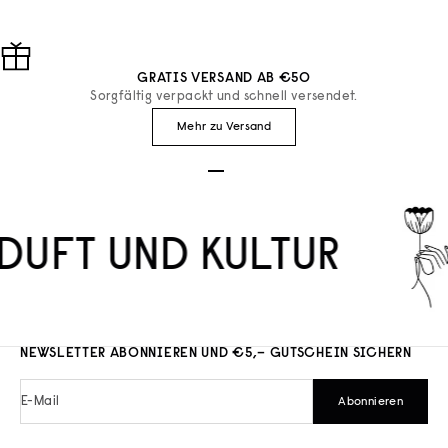
GRATIS VERSAND AB €50
Sorgfältig verpackt und schnell versendet.
Mehr zu Versand
Gehe zu Element 1
Gehe zu Element 2
Gehe zu Element 3
DUFT UND KULTUR
NEWSLETTER ABONNIEREN UND €5,– GUTSCHEIN SICHERN
E-Mail
Abonnieren