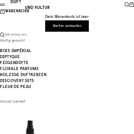
Zum Inhalt springen
Duft und Kultur
Such
Wa
Menü
WARENKORB
Dein Warenkorb ist leer
Weiter einkaufen
Gib etwas ein...
Häufig gesucht
BOIS IMPÉRIAL
DIPTYQUE
FEIGENDÜFTE
FLORALE PARFUMS
HOLZIGE DUFTKERZEN
DISCOVERY SETS
FLEUR DE PEAU
Aktuell beliebt