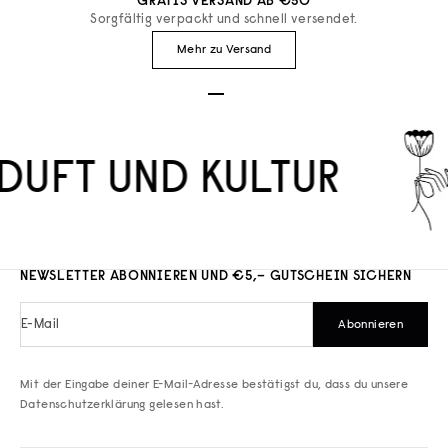
GRATIS VERSAND AB €50
Sorgfältig verpackt und schnell versendet.
Mehr zu Versand
Gehe zu Element 1
Gehe zu Element 2
Gehe zu Element 3
DUFT UND KULTUR
NEWSLETTER ABONNIEREN UND €5,– GUTSCHEIN SICHERN
E-Mail
Abonnieren
Mit der Eingabe deiner E-Mail-Adresse bestätigst du, dass du unsere
Datenschutzerklärung
gelesen hast.