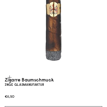
Bild vergrößern
Zigarre Baumschmuck
INGE GLASMANUFAKTUR
Angebot
€11,50