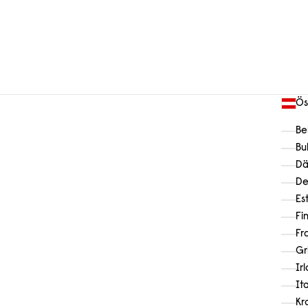
Ös
Be
Bu
Dä
De
Es
Fi
Fr
Gr
Ir
It
Kr