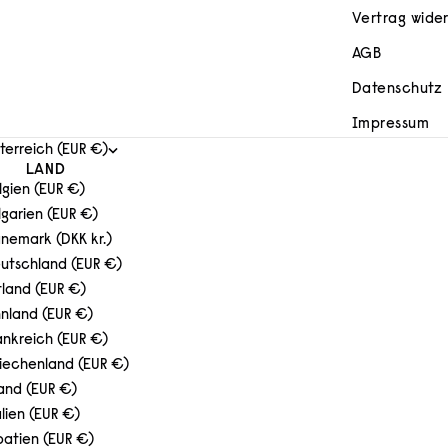
Vertrag wide
AGB
Datenschutz
Impressum
terreich (EUR €)
LAND
lgien (EUR €)
lgarien (EUR €)
nemark (DKK kr.)
utschland (EUR €)
tland (EUR €)
nnland (EUR €)
ankreich (EUR €)
iechenland (EUR €)
land (EUR €)
alien (EUR €)
oatien (EUR €)