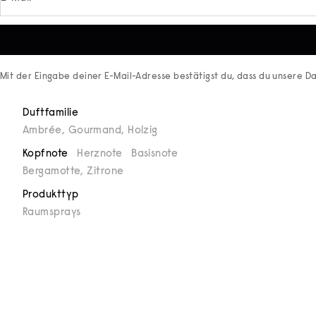
Mit der Eingabe deiner E-Mail-Adresse bestätigst du, dass du unsere
Da
Duftfamilie
Ambrée
,
Gourmand
,
Holzig
Kopfnote
Herznote
Basisnote
Bergamotte, Zitrone
Produkttyp
Raumsprays