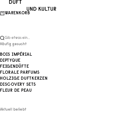
Zum Inhalt springen
Duft und Kultur
WARENKORB
Gib etwas ein...
Häufig gesucht
BOIS IMPÉRIAL
DIPTYQUE
FEIGENDÜFTE
FLORALE PARFUMS
HOLZIGE DUFTKERZEN
DISCOVERY SETS
FLEUR DE PEAU
Aktuell beliebt