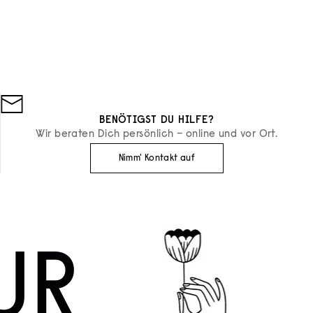
FESTES PARFUM FLEUR DE PEAU
EAU
REFILL
ANGEBOT
€40
BENÖTIGST DU HILFE?
Wir beraten Dich persönlich – online und vor Ort.
Nimm' Kontakt auf
UR