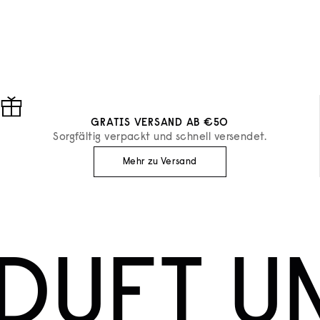
Diptyque
Diptyque
EAU DE PARFUM FLEUR DE PEAU
HANDCREME F
ANGEBOT
ANGEBOT
€180
€40
GRATIS VERSAND AB €50
Sorgfältig verpackt und schnell versendet.
Mehr zu Versand
DUFT U