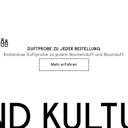
Diptyque
LEUR DE PEAU
FESTES PARFUM FLEUR DE P
ANGEBOT
€60
DUFTPROBE ZU JEDER BESTELLUNG
Kostenlose Duftprobe zu jedem Nischenduft und Raumduft.
Mehr erfahren
ND KULT