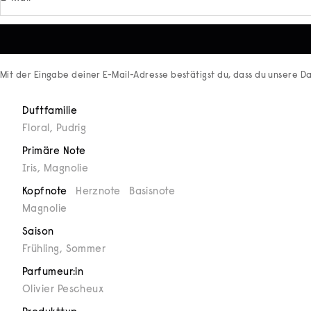
Mit der Eingabe deiner E-Mail-Adresse bestätigst du, dass du unsere
Da
Duftfamilie
Floral
,
Pudrig
Primäre Note
Iris
,
Magnolie
Kopfnote
Herznote
Basisnote
Magnolie
Saison
Frühling
,
Sommer
Parfumeur:in
Olivier Pescheux