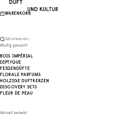
Zum Inhalt springen
Duft und Kultur
WARENKORB
Gib etwas ein...
Häufig gesucht
BOIS IMPÉRIAL
DIPTYQUE
FEIGENDÜFTE
FLORALE PARFUMS
HOLZIGE DUFTKERZEN
DISCOVERY SETS
FLEUR DE PEAU
Aktuell beliebt