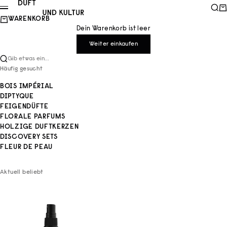
Zum Inhalt springen
Duft und Kultur
Such
Wa
Menü
WARENKORB
Dein Warenkorb ist leer
Weiter einkaufen
Gib etwas ein...
Häufig gesucht
BOIS IMPÉRIAL
DIPTYQUE
FEIGENDÜFTE
FLORALE PARFUMS
HOLZIGE DUFTKERZEN
DISCOVERY SETS
FLEUR DE PEAU
Aktuell beliebt