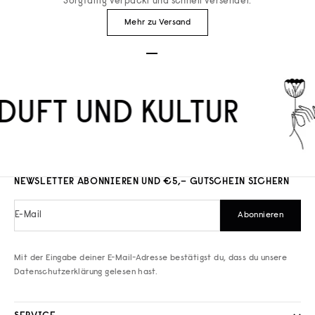
Sorgfältig verpackt und schnell versendet.
Mehr zu Versand
Gehe zu Element 1
Gehe zu Element 2
Gehe zu Element 3
DUFT UND KULTUR
NEWSLETTER ABONNIEREN UND €5,– GUTSCHEIN SICHERN
E-Mail
Abonnieren
Mit der Eingabe deiner E-Mail-Adresse bestätigst du, dass du unsere
Datenschutzerklärung
gelesen hast.