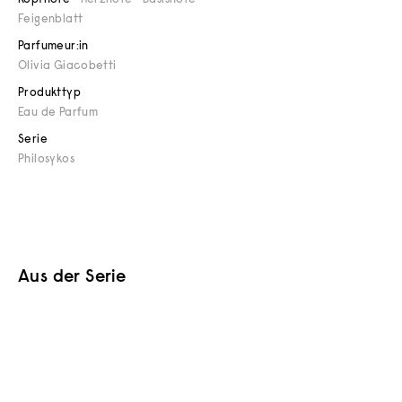
Feigenblatt
Parfumeur:in
Olivia Giacobetti
Produkttyp
Eau de Parfum
Serie
Philosykos
Aus der Serie
Optionen auswählen
In den Warenkorb
BESTSELLER