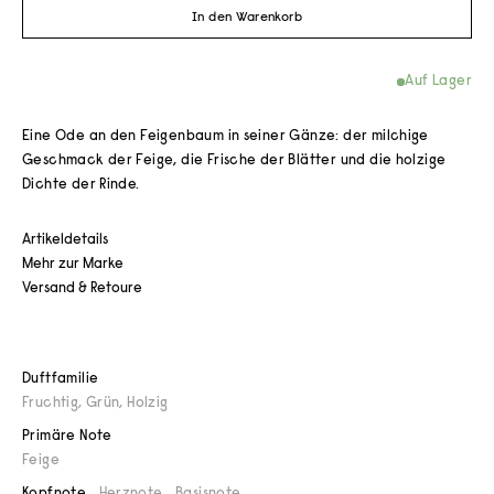
In den Warenkorb
Auf Lager
Eine Ode an den Feigenbaum in seiner Gänze: der milchige
Geschmack der Feige, die Frische der Blätter und die holzige
Dichte der Rinde.
Artikeldetails
Mehr zur Marke
Versand & Retoure
Duftfamilie
Fruchtig
,
Grün
,
Holzig
Primäre Note
Feige
Kopfnote
Herznote
Basisnote