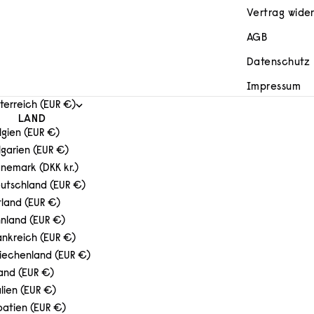
Vertrag wide
AGB
Datenschutz
Impressum
terreich (EUR €)
LAND
lgien (EUR €)
lgarien (EUR €)
nemark (DKK kr.)
utschland (EUR €)
tland (EUR €)
nnland (EUR €)
ankreich (EUR €)
iechenland (EUR €)
land (EUR €)
alien (EUR €)
oatien (EUR €)