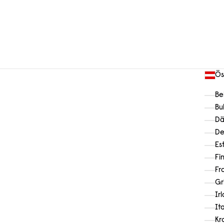
Ös
Be
Bu
Dä
De
Es
Fi
Fr
Gr
Ir
It
Kr