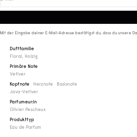
Mit der Eingabe deiner E-Mail-Adresse bestätigst du, dass du unsere
Da
Duftfamilie
Floral
,
Holzig
Primäre Note
Vetiver
Kopfnote
Herznote
Basisnote
Java-Vetiver
Parfumeur:in
Olivier Pescheux
Produkttyp
Eau de Parfum