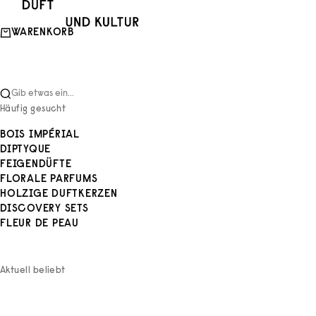
Zum Inhalt springen
Duft und Kultur
WARENKORB
Gib etwas ein...
Häufig gesucht
BOIS IMPÉRIAL
DIPTYQUE
FEIGENDÜFTE
FLORALE PARFUMS
HOLZIGE DUFTKERZEN
DISCOVERY SETS
FLEUR DE PEAU
Aktuell beliebt