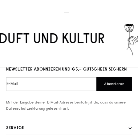
Gehe zu Element 1
Gehe zu Element 2
Gehe zu Element 3
DUFT UND KULTUR
NEWSLETTER ABONNIEREN UND €5,– GUTSCHEIN SICHERN
E-Mail
Abonnieren
Mit der Eingabe deiner E-Mail-Adresse bestätigst du, dass du unsere
Datenschutzerklärung
gelesen hast.
SERVICE