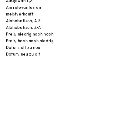
Ausgewählt
Am relevantesten
meistverkauft
Alphabetisch, A-Z
Alphabetisch, Z-A
Preis, niedrig nach hoch
Preis, hoch nach niedrig
Datum, alt zu neu
Datum, neu zu alt
In den Warenkorb
BESTSELLER
BESTSELLER
AUSVERKAUFT