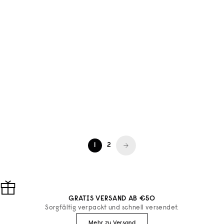
Eau de Menton
Tadé
DUSCHGEL UND
NATURSCHWAMM LUFFA
SCHAUMBAD EAU DE
MENTON
ANGEBOT
ANGEBOT
€9
AB €14
1
2
GRATIS VERSAND AB €50
Sorgfältig verpackt und schnell versendet.
Mehr zu Versand