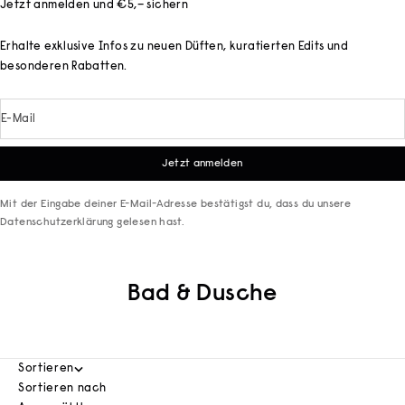
Jetzt anmelden und €5,– sichern
Erhalte exklusive Infos zu neuen Düften, kuratierten Edits und
besonderen Rabatten.
E-Mail
Jetzt anmelden
Mit der Eingabe deiner E-Mail-Adresse bestätigst du, dass du unsere
Datenschutzerklärung
gelesen hast.
Bad & Dusche
Sortieren
Sortieren nach