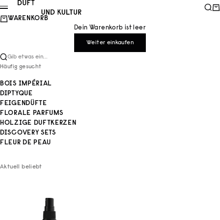
Zum Inhalt springen
Duft und Kultur
Such
Wa
Menü
WARENKORB
Dein Warenkorb ist leer
Weiter einkaufen
Gib etwas ein...
Häufig gesucht
BOIS IMPÉRIAL
DIPTYQUE
FEIGENDÜFTE
FLORALE PARFUMS
HOLZIGE DUFTKERZEN
DISCOVERY SETS
FLEUR DE PEAU
Aktuell beliebt