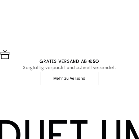
Essential Parfums
Essential Parfum
EAU DE PARFUM THE MUSC
EAU DE PARF
10ML
REFILL
ANGEBOT
ANGEBOT
€24
€80
GRATIS VERSAND AB €50
Sorgfältig verpackt und schnell versendet.
Mehr zu Versand