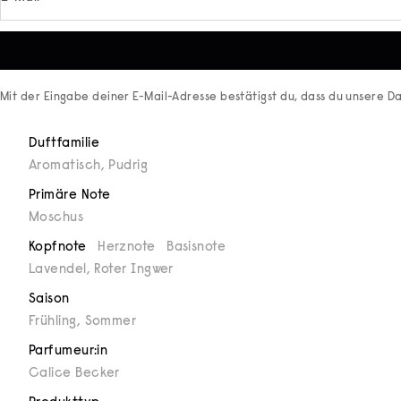
Mit der Eingabe deiner E-Mail-Adresse bestätigst du, dass du unsere
Da
Duftfamilie
Aromatisch
,
Pudrig
Primäre Note
Moschus
Kopfnote
Herznote
Basisnote
Lavendel, Roter Ingwer
Saison
Frühling
,
Sommer
Parfumeur:in
Calice Becker