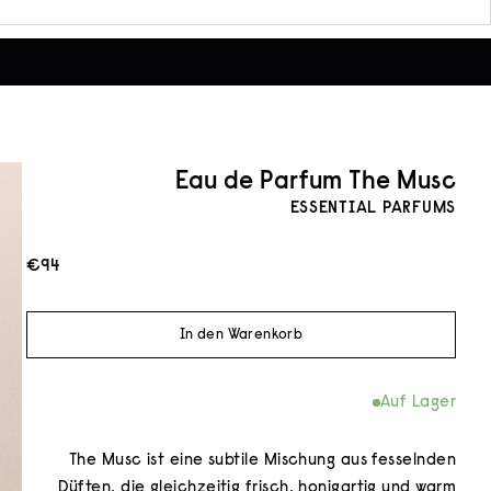
Eau de Parfum The Musc
ESSENTIAL PARFUMS
Angebot
€94
In den Warenkorb
Auf Lager
The Musc ist eine subtile Mischung aus fesselnden
Düften, die gleichzeitig frisch, honigartig und warm