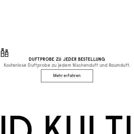
s
Essential Parfums
UM THE MUSC
EXTRAIT DE PARFUM THE M
ANGEBOT
€98
DUFTPROBE ZU JEDER BESTELLUNG
Kostenlose Duftprobe zu jedem Nischenduft und Raumduft.
Mehr erfahren