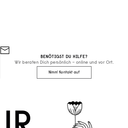
Essential Parfums
USC
FLÜSSIGSEIFE THE MUSC
ANGEBOT
€30
BENÖTIGST DU HILFE?
Wir beraten Dich persönlich – online und vor Ort.
Nimm' Kontakt auf