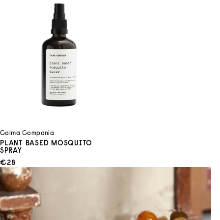
Calma Compania
PLANT BASED MOSQUITO
SPRAY
ANGEBOT
€28