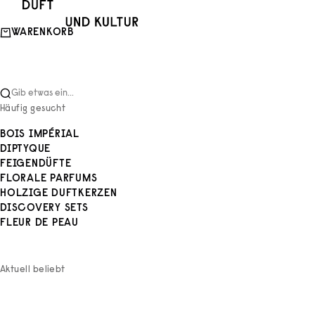
Zum Inhalt springen
Duft und Kultur
WARENKORB
Gib etwas ein...
Häufig gesucht
BOIS IMPÉRIAL
DIPTYQUE
FEIGENDÜFTE
FLORALE PARFUMS
HOLZIGE DUFTKERZEN
DISCOVERY SETS
FLEUR DE PEAU
Aktuell beliebt