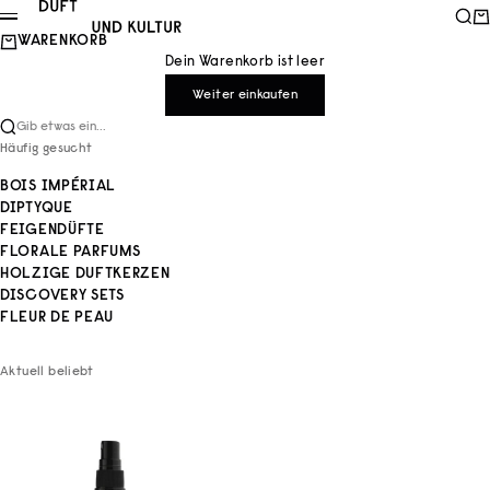
Zum Inhalt springen
Duft und Kultur
Such
Wa
Menü
WARENKORB
Dein Warenkorb ist leer
Weiter einkaufen
Gib etwas ein...
Häufig gesucht
BOIS IMPÉRIAL
DIPTYQUE
FEIGENDÜFTE
FLORALE PARFUMS
HOLZIGE DUFTKERZEN
DISCOVERY SETS
FLEUR DE PEAU
Aktuell beliebt