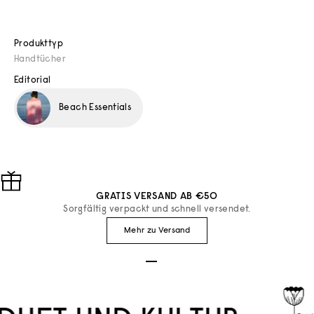
Produkttyp
Handtücher
Editorial
Beach Essentials
GRATIS VERSAND AB €50
Sorgfältig verpackt und schnell versendet.
Mehr zu Versand
Gehe zu Element 1
Gehe zu Element 2
Gehe zu Element 3