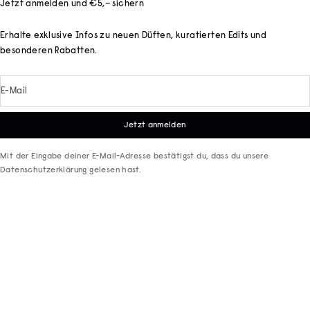
Jetzt anmelden und €5,– sichern
Erhalte exklusive Infos zu neuen Düften, kuratierten Edits und
besonderen Rabatten.
E-Mail
Jetzt anmelden
Mit der Eingabe deiner E-Mail-Adresse bestätigst du, dass du unsere
Datenschutzerklärung
gelesen hast.