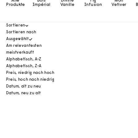
Alle
Bois
Divine
Fig
Mon
Produkte
Impérial
Vanille
Infusion
Vetiver
Sortieren
Sortieren nach
Ausgewählt
Am relevantesten
meistverkauft
Alphabetisch, A-Z
Alphabetisch, Z-A
Preis, niedrig nach hoch
Preis, hoch nach niedrig
Datum, alt zu neu
Datum, neu zu alt
Strahlende Orange auf cremigem Sandelholz — sonnig
und warm.
In den Warenkorb
AUSVERKAUFT