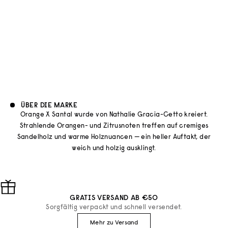
Essential Parfums
FLÜSSIGSEIFE ORANGE X
SANTAL REFILL
ANGEBOT
€20
ÜBER DIE MARKE
Orange X Santal wurde von Nathalie Gracia-Cetto kreiert.
Strahlende Orangen- und Zitrusnoten treffen auf cremiges
Sandelholz und warme Holznuancen — ein heller Auftakt, der
weich und holzig ausklingt.
GRATIS VERSAND AB €50
Sorgfältig verpackt und schnell versendet.
Mehr zu Versand