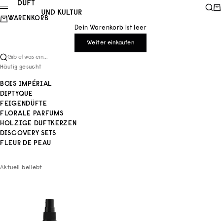
Zum Inhalt springen
Duft und Kultur
Such
Wa
Menü
WARENKORB
Dein Warenkorb ist leer
Weiter einkaufen
Gib etwas ein...
Häufig gesucht
BOIS IMPÉRIAL
DIPTYQUE
FEIGENDÜFTE
FLORALE PARFUMS
HOLZIGE DUFTKERZEN
DISCOVERY SETS
FLEUR DE PEAU
Aktuell beliebt