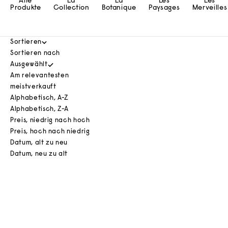
Alle
La
La
Les
Les
Produkte
Collection
Botanique
Paysages
Merveilles
Sortieren
Sortieren nach
Ausgewählt
Am relevantesten
meistverkauft
Alphabetisch, A-Z
Alphabetisch, Z-A
Preis, niedrig nach hoch
Preis, hoch nach niedrig
Datum, alt zu neu
Datum, neu zu alt
Gemüsenoten im Rampenlicht — ungewohnt, frisch und
eigenwillig.
In den Warenkorb
AUSVERKAUFT