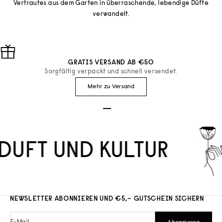
Vertrautes aus dem Garten in überraschende, lebendige Düfte
verwandelt.
GRATIS VERSAND AB €50
Sorgfältig verpackt und schnell versendet.
Mehr zu Versand
Gehe zu Element 1
Gehe zu Element 2
Gehe zu Element 3
DUFT UND KULTUR
NEWSLETTER ABONNIEREN UND €5,– GUTSCHEIN SICHERN