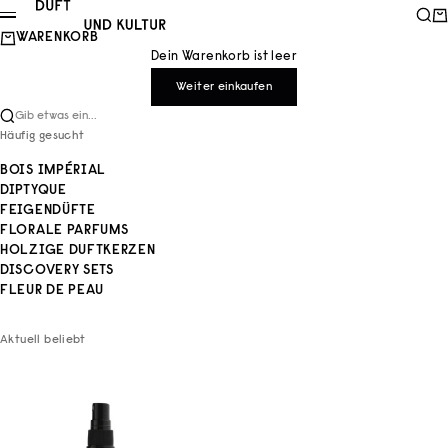
Zum Inhalt springen
Duft und Kultur
Such
Wa
Menü
WARENKORB
Dein Warenkorb ist leer
Weiter einkaufen
Gib etwas ein...
Häufig gesucht
BOIS IMPÉRIAL
DIPTYQUE
FEIGENDÜFTE
FLORALE PARFUMS
HOLZIGE DUFTKERZEN
DISCOVERY SETS
FLEUR DE PEAU
Aktuell beliebt