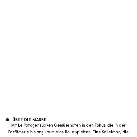
L’Artisan Parfumeur
L’Artisan Parfumeur
EAU DE PARFUM VÉTIVER
EAU DE PARFUM TONKA
ÉCARLATE
BLANC
ANGEBOT
ANGEBOT
€195
€195
ÜBER DIE MARKE
Mit Le Potager rücken Gemüsenoten in den Fokus, die in der
Parfümerie bislang kaum eine Rolle spielten. Eine Kollektion, die