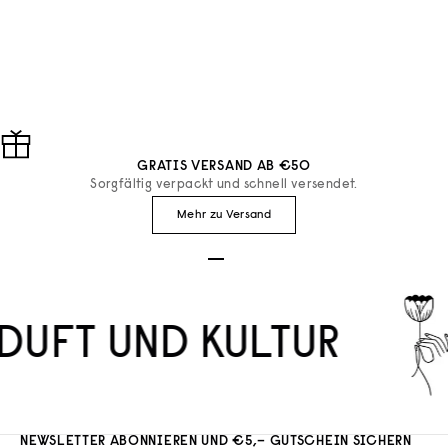
Simone et George
Simone et George
AUFBLASBARES KISSEN
AUFBLASBARES KISSE
MACOUBA
VINCENT
ANGEBOT
ANGEBOT
€18
€18
GRATIS VERSAND AB €50
Sorgfältig verpackt und schnell versendet.
Mehr zu Versand
Gehe zu Element 1
Gehe zu Element 2
Gehe zu Element 3
DUFT UND KULTUR
NEWSLETTER ABONNIEREN UND €5,– GUTSCHEIN SICHERN