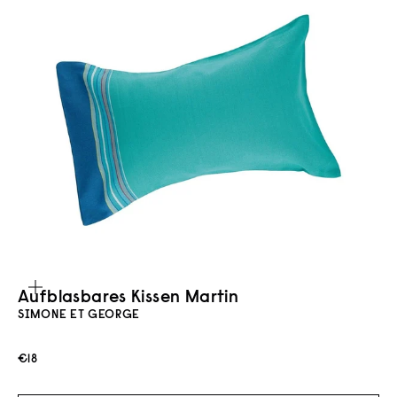
Bild vergrößern
Aufblasbares Kissen Martin
SIMONE ET GEORGE
Angebot
€18