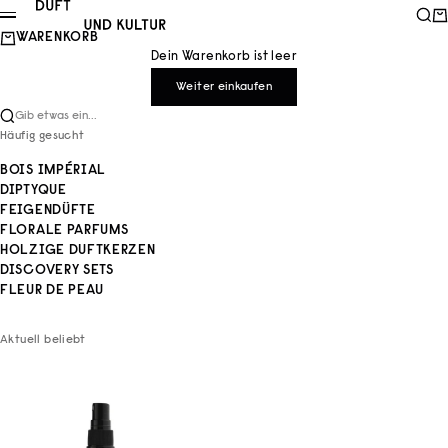
Zum Inhalt springen
Duft und Kultur
Such
Wa
Menü
WARENKORB
Dein Warenkorb ist leer
Weiter einkaufen
Gib etwas ein...
Häufig gesucht
BOIS IMPÉRIAL
DIPTYQUE
FEIGENDÜFTE
FLORALE PARFUMS
HOLZIGE DUFTKERZEN
DISCOVERY SETS
FLEUR DE PEAU
Aktuell beliebt