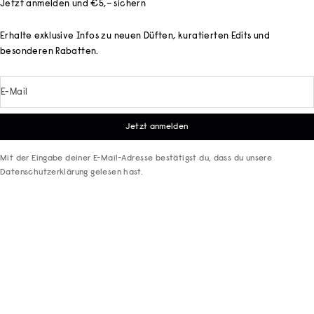
Jetzt anmelden und €5,– sichern
Erhalte exklusive Infos zu neuen Düften, kuratierten Edits und
besonderen Rabatten.
E-Mail
Jetzt anmelden
Mit der Eingabe deiner E-Mail-Adresse bestätigst du, dass du unsere
Datenschutzerklärung
gelesen hast.