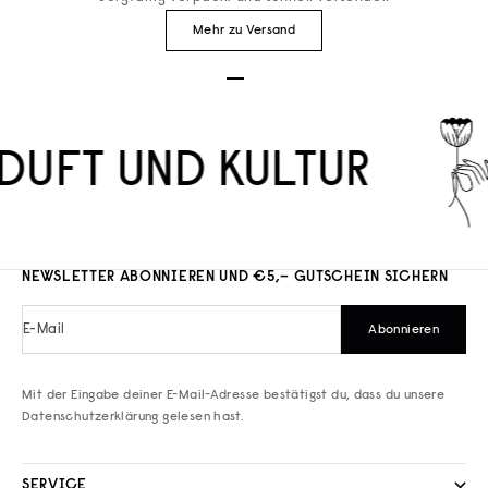
Mehr zu Versand
Gehe zu Element 1
Gehe zu Element 2
Gehe zu Element 3
DUFT UND KULTUR
NEWSLETTER ABONNIEREN UND €5,– GUTSCHEIN SICHERN
E-Mail
Abonnieren
Mit der Eingabe deiner E-Mail-Adresse bestätigst du, dass du unsere
Datenschutzerklärung
gelesen hast.
SERVICE