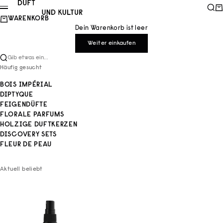
Zum Inhalt springen
Duft und Kultur
Such
Wa
Menü
WARENKORB
Dein Warenkorb ist leer
Weiter einkaufen
Gib etwas ein...
Häufig gesucht
BOIS IMPÉRIAL
DIPTYQUE
FEIGENDÜFTE
FLORALE PARFUMS
HOLZIGE DUFTKERZEN
DISCOVERY SETS
FLEUR DE PEAU
Aktuell beliebt