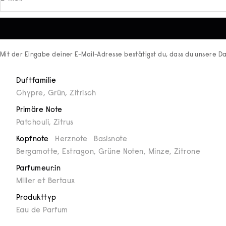
Mit der Eingabe deiner E-Mail-Adresse bestätigst du, dass du unsere
Da
Duftfamilie
Chypre
,
Grün
,
Zitrisch
Primäre Note
Patchouli
,
Zitrus
Kopfnote
Herznote
Basisnote
Bergamotte, Estragon, Grüne Noten, Minze, Zitrone
Parfumeur:in
Miller et Bertaux
Produkttyp
Eau de Parfum