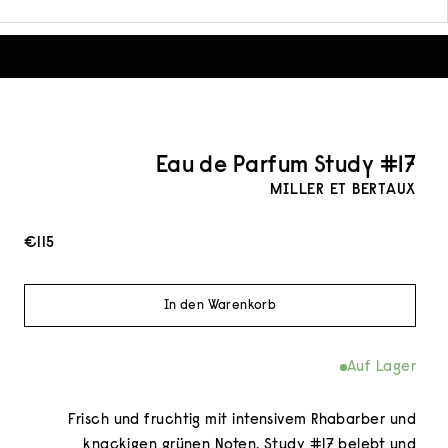
Eau de Parfum Study #17
MILLER ET BERTAUX
Angebot
€115
In den Warenkorb
Auf Lager
Frisch und fruchtig mit intensivem Rhabarber und
knackigen grünen Noten. Study #17 belebt und