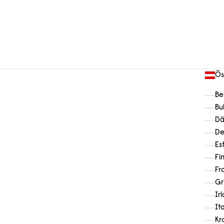
Ös
Be
Bu
Dä
De
Es
Fi
Fr
Gr
Ir
It
Kr