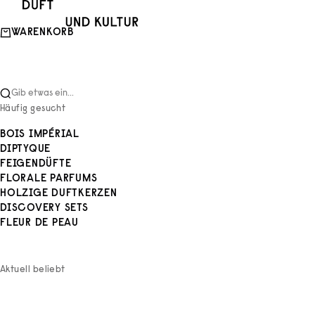
Zum Inhalt springen
Duft und Kultur
WARENKORB
Gib etwas ein...
Häufig gesucht
BOIS IMPÉRIAL
DIPTYQUE
FEIGENDÜFTE
FLORALE PARFUMS
HOLZIGE DUFTKERZEN
DISCOVERY SETS
FLEUR DE PEAU
Aktuell beliebt