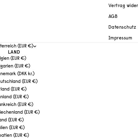
Vertrag wide
AGB
Datenschutz
Impressum
terreich (EUR €)
LAND
lgien (EUR €)
lgarien (EUR €)
nemark (DKK kr.)
utschland (EUR €)
tland (EUR €)
nnland (EUR €)
ankreich (EUR €)
iechenland (EUR €)
land (EUR €)
alien (EUR €)
oatien (EUR €)