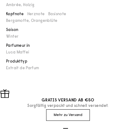
Ambrée
,
Holzig
Kopfnote
Herznote
Basisnote
Bergamotte, Orangenblüte
Saison
Winter
Parfumeur:in
Luca Maffei
Produkttyp
Extrait de Parfum
GRATIS VERSAND AB €50
Sorgfältig verpackt und schnell versendet.
Mehr zu Versand
Gehe zu Element 1
Gehe zu Element 2
Gehe zu Element 3