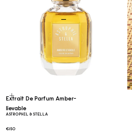
Gehe zu Element 1
Gehe zu Element 2
Gehe zu Element 3
Bild vergrößern
Extrait De Parfum Amber­
lievable
ASTROPHIL & STELLA
Angebot
€150