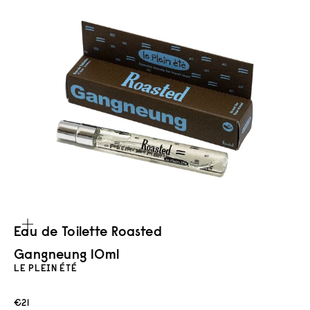
Bild vergrößern
Eau de Toilette Roasted
Gangneung 10ml
LE PLEIN ÉTÉ
Angebot
€21