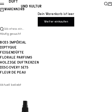
Zum Inhalt springen
Duft und Kultur
Such
Wa
Menü
WARENKORB
Dein Warenkorb ist leer
Weiter einkaufen
Gib etwas ein...
Häufig gesucht
BOIS IMPÉRIAL
DIPTYQUE
FEIGENDÜFTE
FLORALE PARFUMS
HOLZIGE DUFTKERZEN
DISCOVERY SETS
FLEUR DE PEAU
Aktuell beliebt