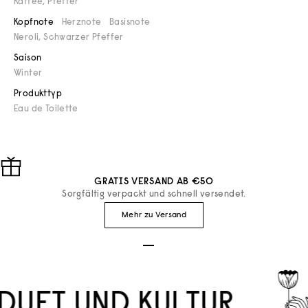
Kaffee
,
Pfeffer
Kopfnote
Herznote
Basisnote
Neroli, Schwarzer Pfeffer
Saison
Winter
Produkttyp
Eau de Toilette
GRATIS VERSAND AB €50
Sorgfältig verpackt und schnell versendet.
Mehr zu Versand
Gehe zu Element 1
Gehe zu Element 2
Gehe zu Element 3
DUFT UND KULTUR