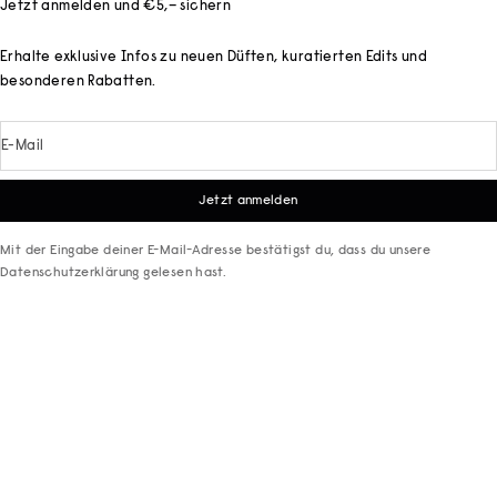
Jetzt anmelden und €5,– sichern
Erhalte exklusive Infos zu neuen Düften, kuratierten Edits und
besonderen Rabatten.
E-Mail
Jetzt anmelden
Mit der Eingabe deiner E-Mail-Adresse bestätigst du, dass du unsere
Datenschutzerklärung
gelesen hast.