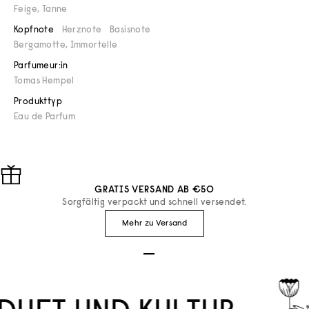
Feige
,
Tanne
Kopfnote
Herznote
Basisnote
Bergamotte, Immortelle
Parfumeur:in
Tomas Hempel
Produkttyp
Eau de Parfum
GRATIS VERSAND AB €50
Sorgfältig verpackt und schnell versendet.
Mehr zu Versand
Gehe zu Element 1
Gehe zu Element 2
Gehe zu Element 3