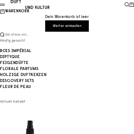
Zum Inhalt springen
Duft und Kultur
Such
Wa
Menü
WARENKORB
Dein Warenkorb ist leer
Weiter einkaufen
Gib etwas ein...
Häufig gesucht
BOIS IMPÉRIAL
DIPTYQUE
FEIGENDÜFTE
FLORALE PARFUMS
HOLZIGE DUFTKERZEN
DISCOVERY SETS
FLEUR DE PEAU
Aktuell beliebt