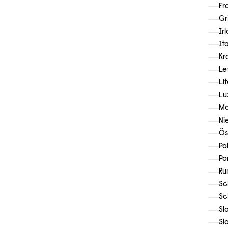
Fr
Gr
Ir
It
Kr
Le
Li
Lu
Ma
Ni
Ös
Po
Po
Ru
Sc
Sc
Sl
Sl