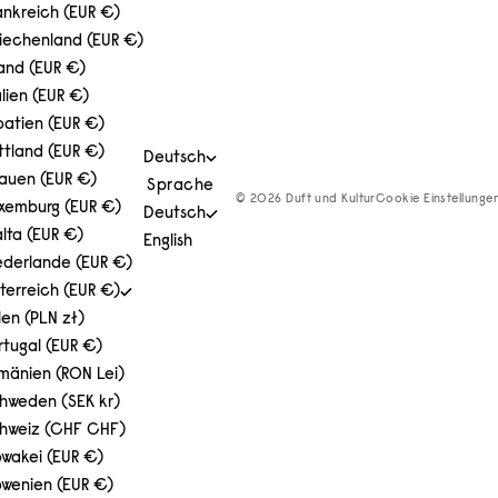
ankreich (EUR €)
iechenland (EUR €)
land (EUR €)
alien (EUR €)
oatien (EUR €)
ttland (EUR €)
Deutsch
tauen (EUR €)
Sprache
© 2026 Duft und Kultur
Cookie Einstellunge
xemburg (EUR €)
Deutsch
lta (EUR €)
English
ederlande (EUR €)
terreich (EUR €)
len (PLN zł)
rtugal (EUR €)
mänien (RON Lei)
hweden (SEK kr)
hweiz (CHF CHF)
owakei (EUR €)
owenien (EUR €)