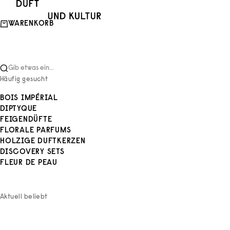
Zum Inhalt springen
Duft und Kultur
WARENKORB
Gib etwas ein...
Häufig gesucht
BOIS IMPÉRIAL
DIPTYQUE
FEIGENDÜFTE
FLORALE PARFUMS
HOLZIGE DUFTKERZEN
DISCOVERY SETS
FLEUR DE PEAU
Aktuell beliebt