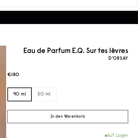
Eau de Parfum E.Q. Sur tes lèvres
D’ORSAY
Angebot
€180
90 ml
50 ml
In den Warenkorb
Auf Lager