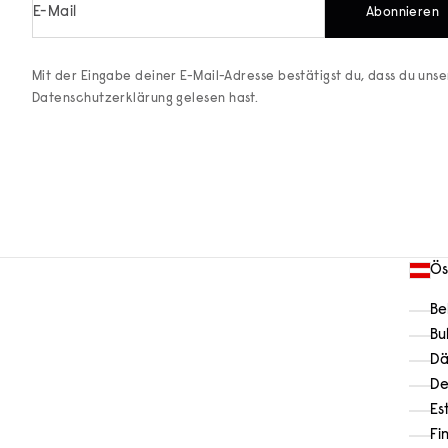
E-Mail
Abonnieren
Mit der Eingabe deiner E-Mail-Adresse bestätigst du, dass du uns
Datenschutzerklärung
gelesen hast.
Ös
Be
Bu
Dä
De
Es
Fi