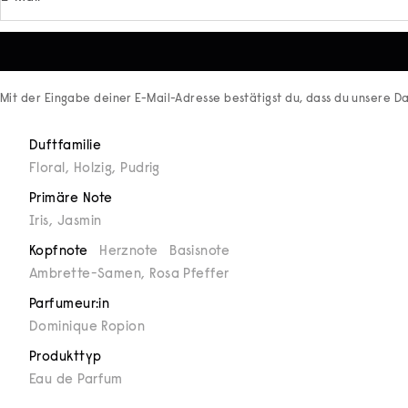
Mit der Eingabe deiner E-Mail-Adresse bestätigst du, dass du unsere
Da
Duftfamilie
Floral
,
Holzig
,
Pudrig
Primäre Note
Iris
,
Jasmin
Kopfnote
Herznote
Basisnote
Ambrette-Samen, Rosa Pfeffer
Parfumeur:in
Dominique Ropion
Produkttyp
Eau de Parfum