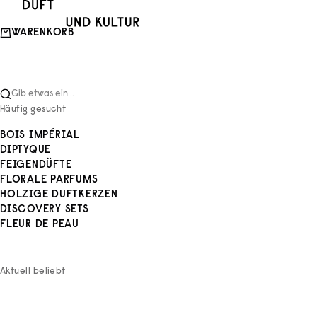
Zum Inhalt springen
Duft und Kultur
WARENKORB
Gib etwas ein...
Häufig gesucht
BOIS IMPÉRIAL
DIPTYQUE
FEIGENDÜFTE
FLORALE PARFUMS
HOLZIGE DUFTKERZEN
DISCOVERY SETS
FLEUR DE PEAU
Aktuell beliebt