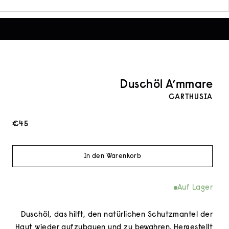
Duschöl A’mmare
CARTHUSIA
Angebot
€45
In den Warenkorb
Auf Lager
Duschöl, das hilft, den natürlichen Schutzmantel der
Haut wieder aufzubauen und zu bewahren. Hergestellt