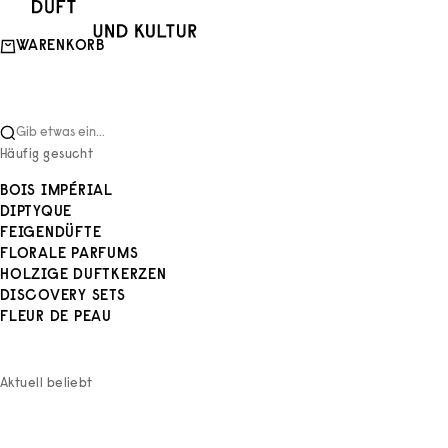
Zum Inhalt springen
Duft und Kultur
WARENKORB
Gib etwas ein...
Häufig gesucht
BOIS IMPÉRIAL
DIPTYQUE
FEIGENDÜFTE
FLORALE PARFUMS
HOLZIGE DUFTKERZEN
DISCOVERY SETS
FLEUR DE PEAU
Aktuell beliebt