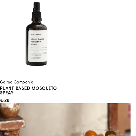
Calma Compania
PLANT BASED MOSQUITO
SPRAY
ANGEBOT
€28