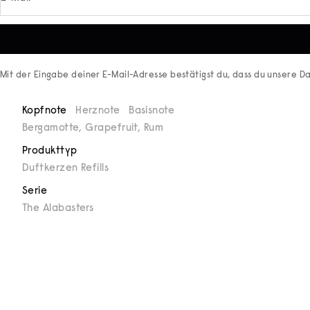
Mit der Eingabe deiner E-Mail-Adresse bestätigst du, dass du unsere
Da
Kopfnote
Herznote
Basisnote
Bergamotte, Grapefruit, Rum
Produkttyp
Duftkerzen Refills
Serie
The Alabasters