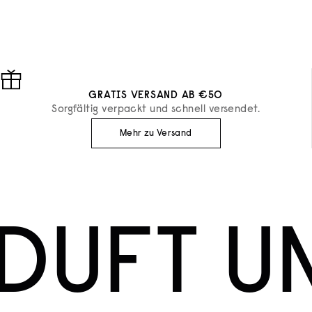
ANGEBOT
ANGEBOT
€78
€165
GRATIS VERSAND AB €50
Sorgfältig verpackt und schnell versendet.
Mehr zu Versand
DUFT U