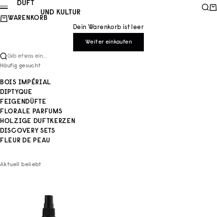
Zum Inhalt springen
Duft und Kultur
Such
Wa
Menü
WARENKORB
Dein Warenkorb ist leer
Weiter einkaufen
Gib etwas ein...
Häufig gesucht
BOIS IMPÉRIAL
DIPTYQUE
FEIGENDÜFTE
FLORALE PARFUMS
HOLZIGE DUFTKERZEN
DISCOVERY SETS
FLEUR DE PEAU
Aktuell beliebt