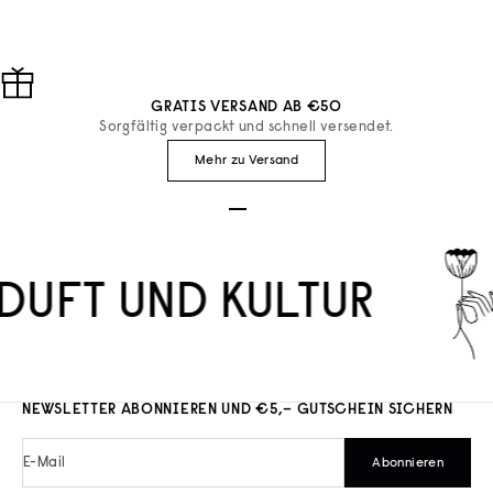
GRATIS VERSAND AB €50
Sorgfältig verpackt und schnell versendet.
Mehr zu Versand
Gehe zu Element 1
Gehe zu Element 2
Gehe zu Element 3
DUFT UND KULTUR
NEWSLETTER ABONNIEREN UND €5,– GUTSCHEIN SICHERN
E-Mail
Abonnieren