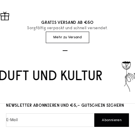
GRATIS VERSAND AB €50
Sorgfältig verpackt und schnell versendet.
Mehr zu Versand
Gehe zu Element 1
Gehe zu Element 2
Gehe zu Element 3
DUFT UND KULTUR
NEWSLETTER ABONNIEREN UND €5,– GUTSCHEIN SICHERN
E-Mail
Abonnieren