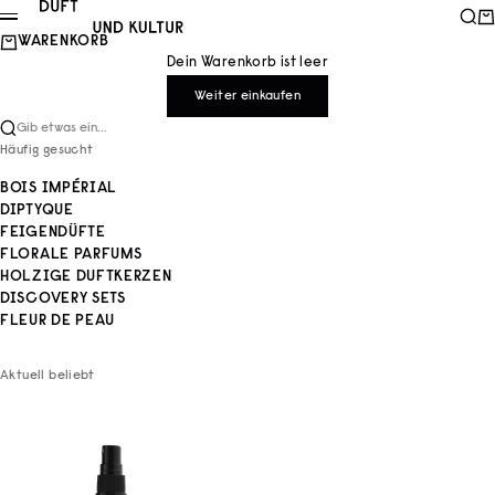
Zum Inhalt springen
Duft und Kultur
Such
Wa
Menü
WARENKORB
Dein Warenkorb ist leer
Weiter einkaufen
Gib etwas ein...
Häufig gesucht
BOIS IMPÉRIAL
DIPTYQUE
FEIGENDÜFTE
FLORALE PARFUMS
HOLZIGE DUFTKERZEN
DISCOVERY SETS
FLEUR DE PEAU
Aktuell beliebt