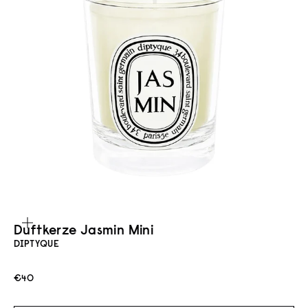
Bild vergrößern
Duftkerze Jasmin Mini
DIPTYQUE
Angebot
€40