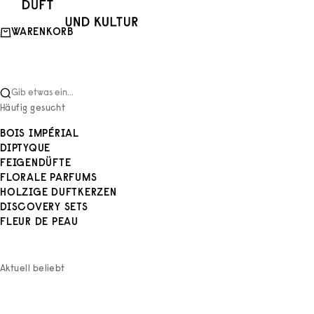
Zum Inhalt springen
Duft und Kultur
WARENKORB
Gib etwas ein...
Häufig gesucht
BOIS IMPÉRIAL
DIPTYQUE
FEIGENDÜFTE
FLORALE PARFUMS
HOLZIGE DUFTKERZEN
DISCOVERY SETS
FLEUR DE PEAU
Aktuell beliebt