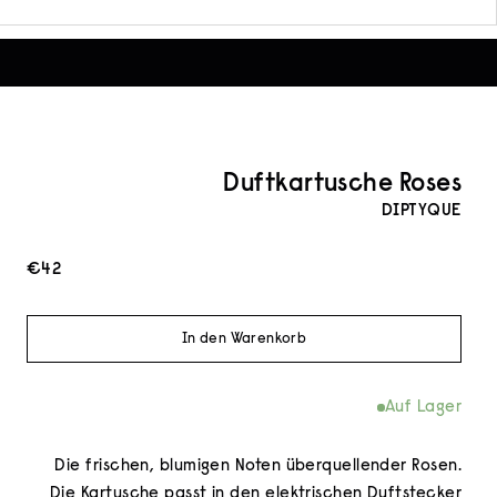
Duft­kartusche Roses
DIPTYQUE
Angebot
€42
In den Warenkorb
Auf Lager
Die frischen, blumigen Noten überquellender Rosen.
Die Kartusche passt in den elektrischen Duftstecker