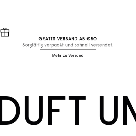
ANGEBOT
ANGEBOT
€28
€52
GRATIS VERSAND AB €50
Sorgfältig verpackt und schnell versendet.
Mehr zu Versand
DUFT U