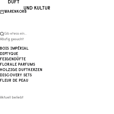
Zum Inhalt springen
Duft und Kultur
WARENKORB
Gib etwas ein...
Häufig gesucht
BOIS IMPÉRIAL
DIPTYQUE
FEIGENDÜFTE
FLORALE PARFUMS
HOLZIGE DUFTKERZEN
DISCOVERY SETS
FLEUR DE PEAU
Aktuell beliebt