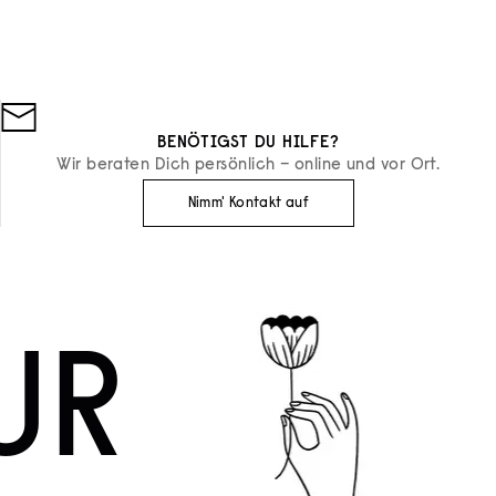
ANGEBOT
€69
BENÖTIGST DU HILFE?
Wir beraten Dich persönlich – online und vor Ort.
Nimm' Kontakt auf
UR