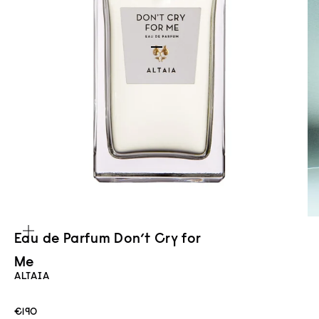
Gehe zu Element 1
Gehe zu Element 2
Bild vergrößern
Eau de Parfum Don’t Cry for
Me
ALTAIA
Angebot
€190