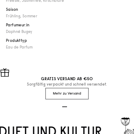
Freesie, Jasmintee, Kirschblüte
Saison
Frühling
,
Sommer
Parfumeur:in
Daphné Bugey
Produkttyp
Eau de Parfum
GRATIS VERSAND AB €50
Sorgfältig verpackt und schnell versendet.
Mehr zu Versand
Gehe zu Element 1
Gehe zu Element 2
Gehe zu Element 3
DUFT UND KULTUR