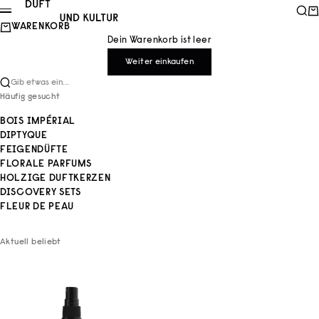
Zum Inhalt springen
Duft und Kultur
Such
Wa
Menü
WARENKORB
Dein Warenkorb ist leer
Weiter einkaufen
Gib etwas ein...
Häufig gesucht
BOIS IMPÉRIAL
DIPTYQUE
FEIGENDÜFTE
FLORALE PARFUMS
HOLZIGE DUFTKERZEN
DISCOVERY SETS
FLEUR DE PEAU
Aktuell beliebt