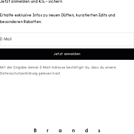
Jetzt anmelden und €5,– sichern
Erhalte exklusive Infos zu neuen Düften, kuratierten Edits und
besonderen Rabatten.
E-Mail
Jetzt anmelden
Mit der Eingabe deiner E-Mail-Adresse bestätigst du, dass du unsere
Datenschutzerklärung
gelesen hast.
Brands