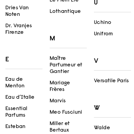
Le Plein Été
U
Dries Van
Lothantique
Noten
Uchino
Dr. Vranjes
Firenze
Unifrom
M
Maître
E
V
Parfumeur et
Gantier
Eau de
Versatile Paris
Mariage
Menton
Frères
Eau d’Italie
Marvis
W
Essential
Meo Fusciuni
Parfums
Miller et
Esteban
Walde
Bertaux