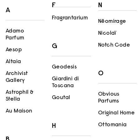
F
N
A
Fragrantarium
Nēomirage
Adamo
Nicolaï
Parfum
Notch Code
G
Aesop
Altaia
Geodesis
O
Archivist
Giardini di
Gallery
Toscana
Astrophil &
Obvious
Goutal
Stella
Parfums
Au Maison
Original Home
Ottomania
H
B