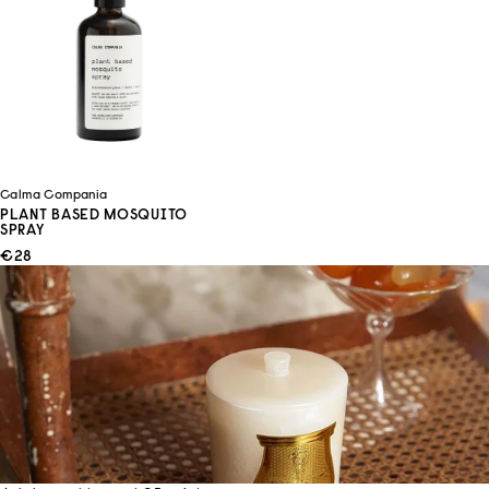
Calma Compania
PLANT BASED MOSQUITO
SPRAY
ANGEBOT
€28