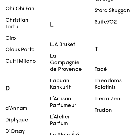
Chi Chi Fan
Stora Skuggan
Christian
Suite702
L
Tortu
Ciro
L:A Bruket
T
Claus Porto
La
Culti Milano
Compagnie
de Provence
Tadé
Lapuan
Theodoros
Kankurit
Kalotinis
D
L’Artisan
Tierra Zen
Parfumeur
d’Annam
Trudon
L’Atelier
Diptyque
Parfum
D’Orsay