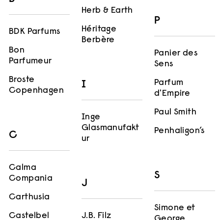
Herb & Earth
P
Héritage
BDK Parfums
Berbère
Bon
Panier des
Parfumeur
Sens
Broste
Parfum
I
Copenhagen
d'Empire
Paul Smith
Inge
Glasmanufakt
Penhaligon’s
C
ur
Calma
S
Compania
J
Carthusia
Simone et
J.B. Filz
Castelbel
George