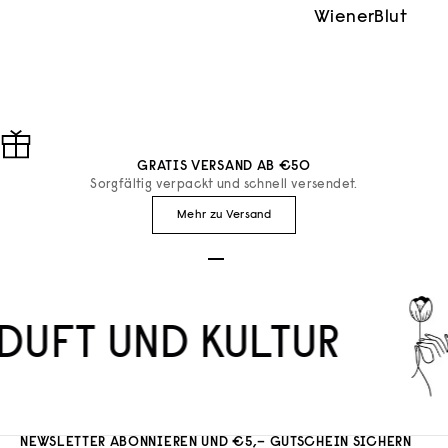
WienerBlut
GRATIS VERSAND AB €50
Sorgfältig verpackt und schnell versendet.
Mehr zu Versand
Gehe zu Element 1
Gehe zu Element 2
Gehe zu Element 3
DUFT UND KULTUR
NEWSLETTER ABONNIEREN UND €5,– GUTSCHEIN SICHERN