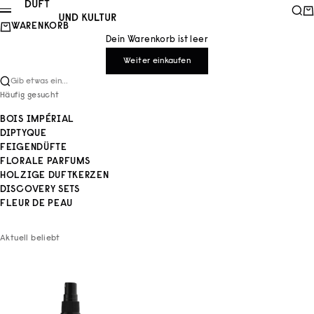
Zum Inhalt springen
Duft und Kultur
Such
Wa
Menü
WARENKORB
Dein Warenkorb ist leer
Weiter einkaufen
Gib etwas ein...
Häufig gesucht
BOIS IMPÉRIAL
DIPTYQUE
FEIGENDÜFTE
FLORALE PARFUMS
HOLZIGE DUFTKERZEN
DISCOVERY SETS
FLEUR DE PEAU
Aktuell beliebt