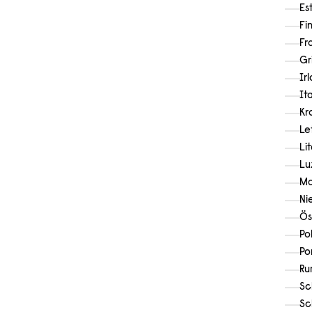
Es
Fi
Fr
Gr
Ir
It
Kr
Le
Li
Lu
Ma
Ni
Ös
Po
Po
Ru
Sc
Sc