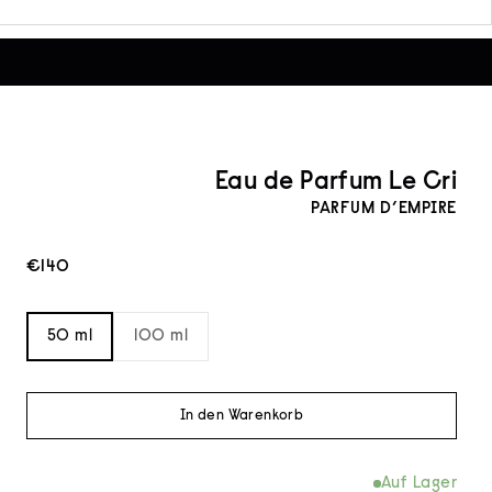
Eau de Parfum Le Cri
PARFUM D’EMPIRE
Angebot
€140
50 ml
100 ml
In den Warenkorb
Auf Lager