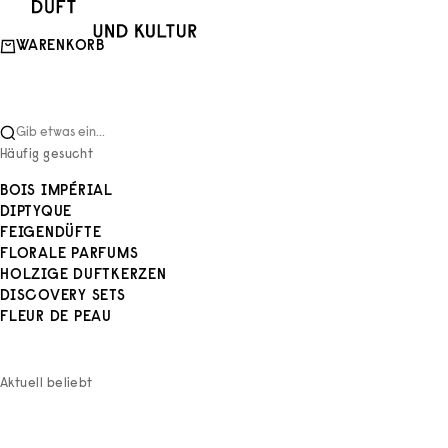
Zum Inhalt springen
Duft und Kultur
WARENKORB
Gib etwas ein...
Häufig gesucht
BOIS IMPÉRIAL
DIPTYQUE
FEIGENDÜFTE
FLORALE PARFUMS
HOLZIGE DUFTKERZEN
DISCOVERY SETS
FLEUR DE PEAU
Aktuell beliebt