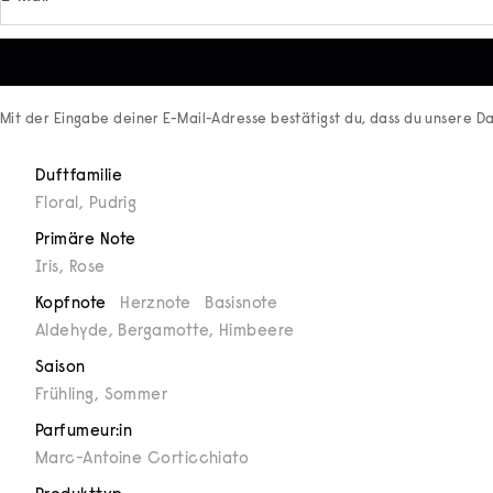
Mit der Eingabe deiner E-Mail-Adresse bestätigst du, dass du unsere
Da
Duftfamilie
Floral
,
Pudrig
Primäre Note
Iris
,
Rose
Kopfnote
Herznote
Basisnote
Aldehyde, Bergamotte, Himbeere
Saison
Frühling
,
Sommer
Parfumeur:in
Marc-Antoine Corticchiato