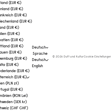
tland (EUR €)
nnland (EUR €)
ankreich (EUR €)
iechenland (EUR €)
land (EUR €)
alien (EUR €)
oatien (EUR €)
ttland (EUR €)
Deutsch
tauen (EUR €)
Sprache
© 2026 Duft und Kultur
Cookie Einstellunge
xemburg (EUR €)
Deutsch
lta (EUR €)
English
ederlande (EUR €)
terreich (EUR €)
len (PLN zł)
rtugal (EUR €)
mänien (RON Lei)
hweden (SEK kr)
hweiz (CHF CHF)