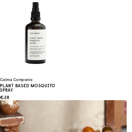
Calma Compania
PLANT BASED MOSQUITO
SPRAY
ANGEBOT
€28