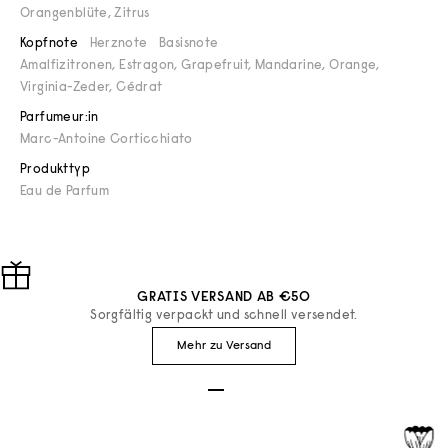
Orangenblüte
,
Zitrus
Kopfnote
Herznote
Basisnote
Amalfizitronen, Estragon, Grapefruit, Mandarine, Orange,
Virginia-Zeder, Cédrat
Parfumeur:in
Marc-Antoine Corticchiato
Produkttyp
Eau de Parfum
GRATIS VERSAND AB €50
Sorgfältig verpackt und schnell versendet.
Mehr zu Versand
Gehe zu Element 1
Gehe zu Element 2
Gehe zu Element 3