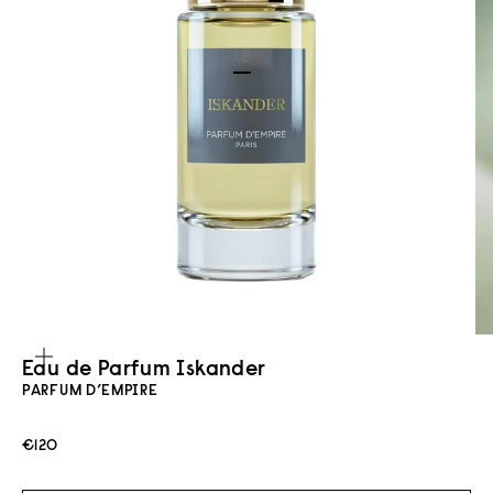
Gehe zu Element 1
Gehe zu Element 2
Bild vergrößern
Eau de Parfum Iskander
PARFUM D’EMPIRE
Angebot
€120