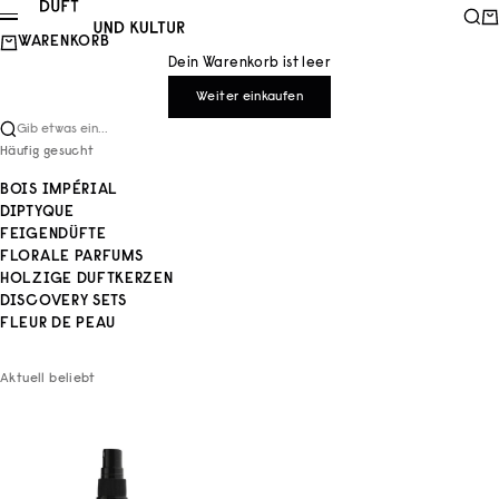
Zum Inhalt springen
Duft und Kultur
Such
Wa
Menü
WARENKORB
Dein Warenkorb ist leer
Weiter einkaufen
Gib etwas ein...
Häufig gesucht
BOIS IMPÉRIAL
DIPTYQUE
FEIGENDÜFTE
FLORALE PARFUMS
HOLZIGE DUFTKERZEN
DISCOVERY SETS
FLEUR DE PEAU
Aktuell beliebt