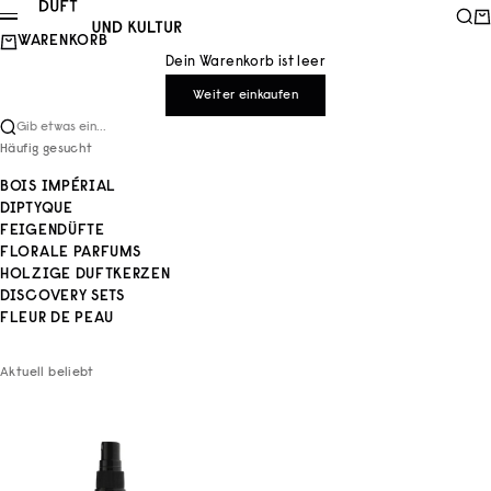
Zum Inhalt springen
Duft und Kultur
Such
Wa
Menü
WARENKORB
Dein Warenkorb ist leer
Weiter einkaufen
Gib etwas ein...
Häufig gesucht
BOIS IMPÉRIAL
DIPTYQUE
FEIGENDÜFTE
FLORALE PARFUMS
HOLZIGE DUFTKERZEN
DISCOVERY SETS
FLEUR DE PEAU
Aktuell beliebt