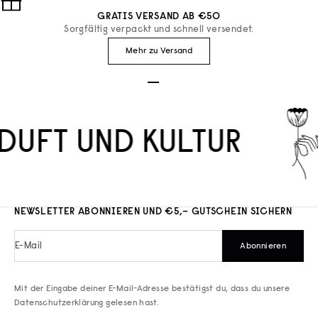
GRATIS VERSAND AB €50
Sorgfältig verpackt und schnell versendet.
Mehr zu Versand
Gehe zu Element 1
Gehe zu Element 2
Gehe zu Element 3
DUFT UND KULTUR
NEWSLETTER ABONNIEREN UND €5,– GUTSCHEIN SICHERN
E-Mail
Abonnieren
Mit der Eingabe deiner E-Mail-Adresse bestätigst du, dass du unsere
Datenschutzerklärung
gelesen hast.