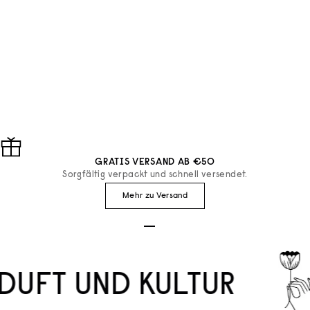
Diptyque
Diptyque
HANDSEIFE MIT PEELING
HANDSEIFE MIT PEEL
EFFEKT
EFFEKT REFILL
ANGEBOT
ANGEBOT
€65
€43
GRATIS VERSAND AB €50
Sorgfältig verpackt und schnell versendet.
Mehr zu Versand
Gehe zu Element 1
Gehe zu Element 2
Gehe zu Element 3
DUFT UND KULTUR