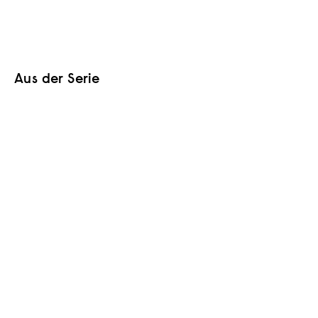
Aus der Serie
In den Warenkorb
TEAM PICK
AUSVERKAUFT