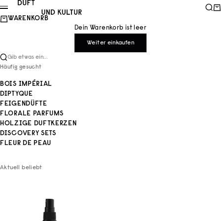
Zum Inhalt springen
Duft und Kultur
Such
Wa
Menü
WARENKORB
Dein Warenkorb ist leer
Weiter einkaufen
Gib etwas ein...
Häufig gesucht
BOIS IMPÉRIAL
DIPTYQUE
FEIGENDÜFTE
FLORALE PARFUMS
HOLZIGE DUFTKERZEN
DISCOVERY SETS
FLEUR DE PEAU
Aktuell beliebt