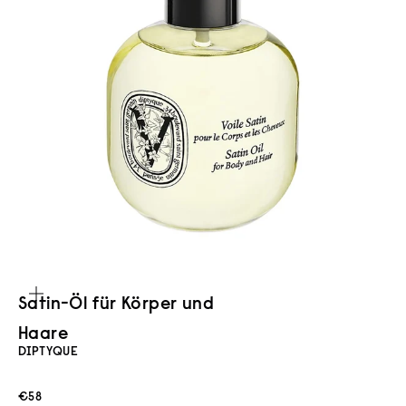
Bild vergrößern
Satin-Öl für Körper und
Haare
DIPTYQUE
Angebot
€58