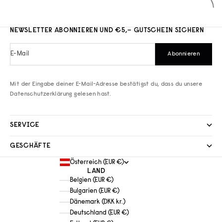
NEWSLETTER ABONNIEREN UND €5,– GUTSCHEIN SICHERN
E-Mail
Abonnieren
Mit der Eingabe deiner E-Mail-Adresse bestätigst du, dass du unsere
Datenschutzerklärung
gelesen hast.
SERVICE
GESCHÄFTE
Österreich (EUR €)
LAND
Belgien (EUR €)
Bulgarien (EUR €)
Dänemark (DKK kr.)
Deutschland (EUR €)